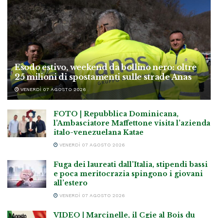
Esodo estivo, weekend da bollino nero: oltre
25 milioni di spostamenti sulle strade Anas
VENERDÌ 07 AGOSTO 2026
FOTO | Repubblica Dominicana,
l’Ambasciatore Maffettone visita l’azienda
italo-venezuelana Katae
VENERDÌ 07 AGOSTO 2026
Fuga dei laureati dall’Italia, stipendi bassi
e poca meritocrazia spingono i giovani
all’estero
VENERDÌ 07 AGOSTO 2026
VIDEO | Marcinelle, il Cgie al Bois du