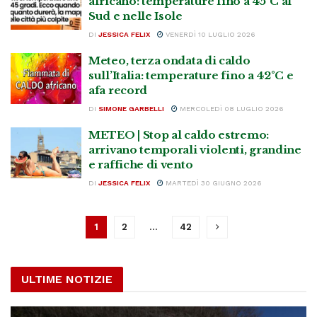
africano: temperature fino a 45°C al
Sud e nelle Isole
DI
JESSICA FELIX
VENERDÌ 10 LUGLIO 2026
Meteo, terza ondata di caldo
sull’Italia: temperature fino a 42°C e
afa record
DI
SIMONE GARBELLI
MERCOLEDÌ 08 LUGLIO 2026
METEO | Stop al caldo estremo:
arrivano temporali violenti, grandine
e raffiche di vento
DI
JESSICA FELIX
MARTEDÌ 30 GIUGNO 2026
1
2
…
42
ULTIME NOTIZIE