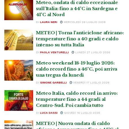
Meteo, ondata di caldo eccezionale
sull’Italia: fino a 44°C in Sardegna e
41°C al Nord
DI
LAURA NERI
MERCOLEDÌ 29 LUGLIO 2026
METEO | Torna l’anticiclone africano:
temperature fino a 40 gradi e caldo
intenso su tutta Italia
DI
PAOLA VENTURELLI
LUNEDÌ 27 LUGLIO 2026
Meteo weekend 18-19 luglio 2026:
caldo record fino a 46°C, poi arriva
una tregua da lunedì
DI
SIMONE GARBELLI
VENERDÌ 17 LUGLIO 2026
Meteo Italia, caldo record in arrivo:
temperature fino a 44 gradi al
Centro-Sud. Poi cambia tutto
DI
LUCA DASSI
GIOVEDÌ 16 LUGLIO 2026
METEO | Nuova ondata di caldo