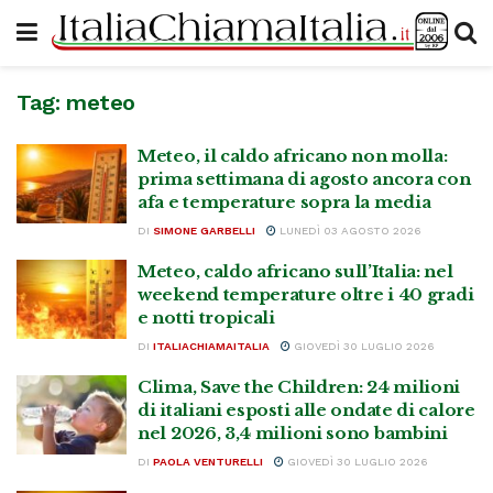
Tag:
meteo
Meteo, il caldo africano non molla:
prima settimana di agosto ancora con
afa e temperature sopra la media
DI
SIMONE GARBELLI
LUNEDÌ 03 AGOSTO 2026
Meteo, caldo africano sull’Italia: nel
weekend temperature oltre i 40 gradi
e notti tropicali
DI
ITALIACHIAMAITALIA
GIOVEDÌ 30 LUGLIO 2026
Clima, Save the Children: 24 milioni
di italiani esposti alle ondate di calore
nel 2026, 3,4 milioni sono bambini
DI
PAOLA VENTURELLI
GIOVEDÌ 30 LUGLIO 2026