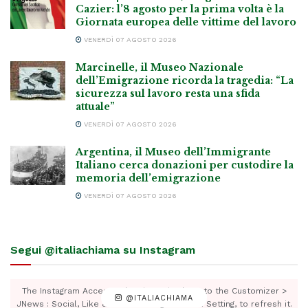
Cazier: l’8 agosto per la prima volta è la
Giornata europea delle vittime del lavoro
VENERDÌ 07 AGOSTO 2026
Marcinelle, il Museo Nazionale
dell’Emigrazione ricorda la tragedia: “La
sicurezza sul lavoro resta una sfida
attuale”
VENERDÌ 07 AGOSTO 2026
Argentina, il Museo dell’Immigrante
Italiano cerca donazioni per custodire la
memoria dell’emigrazione
VENERDÌ 07 AGOSTO 2026
Segui @italiachiama su Instagram
The Instagram Access Token is expired, Go to the Customizer >
@ITALIACHIAMA
JNews : Social, Like & View > Instagram Feed Setting, to refresh it.