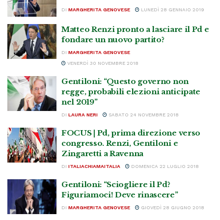
DI
MARGHERITA GENOVESE
LUNEDÌ 28 GENNAIO 2019
Matteo Renzi pronto a lasciare il Pd e
fondare un nuovo partito?
DI
MARGHERITA GENOVESE
VENERDÌ 30 NOVEMBRE 2018
Gentiloni: “Questo governo non
regge, probabili elezioni anticipate
nel 2019”
DI
LAURA NERI
SABATO 24 NOVEMBRE 2018
FOCUS | Pd, prima direzione verso
congresso. Renzi, Gentiloni e
Zingaretti a Ravenna
DI
ITALIACHIAMAITALIA
DOMENICA 22 LUGLIO 2018
Gentiloni: “Sciogliere il Pd?
Figuriamoci! Deve rinascere”
DI
MARGHERITA GENOVESE
GIOVEDÌ 28 GIUGNO 2018