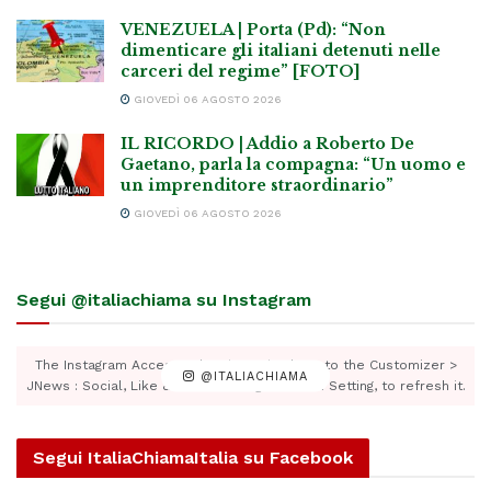
VENEZUELA | Porta (Pd): “Non
dimenticare gli italiani detenuti nelle
carceri del regime” [FOTO]
GIOVEDÌ 06 AGOSTO 2026
IL RICORDO | Addio a Roberto De
Gaetano, parla la compagna: “Un uomo e
un imprenditore straordinario”
GIOVEDÌ 06 AGOSTO 2026
Segui @italiachiama su Instagram
The Instagram Access Token is expired, Go to the Customizer >
@ITALIACHIAMA
JNews : Social, Like & View > Instagram Feed Setting, to refresh it.
Segui ItaliaChiamaItalia su Facebook