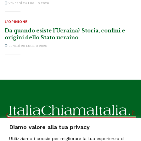
VENERDÌ 24 LUGLIO 2026
L'OPINIONE
Da quando esiste l’Ucraina? Storia, confini e
origini dello Stato ucraino
LUNEDÌ 20 LUGLIO 2026
Diamo valore alla tua privacy
ItaliaChiamaItalia, il TUO quotidiano online preferito.
Utilizziamo i cookie per migliorare la tua esperienza di