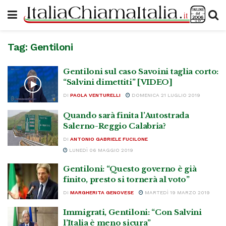
Tag:
Gentiloni
Gentiloni sul caso Savoini taglia corto:
“Salvini dimettiti” [VIDEO]
DI
PAOLA VENTURELLI
DOMENICA 21 LUGLIO 2019
Quando sarà finita l’Autostrada
Salerno-Reggio Calabria?
DI
ANTONIO GABRIELE FUCILONE
LUNEDÌ 06 MAGGIO 2019
Gentiloni: “Questo governo è già
finito, presto si tornerà al voto”
DI
MARGHERITA GENOVESE
MARTEDÌ 19 MARZO 2019
Immigrati, Gentiloni: “Con Salvini
l’Italia è meno sicura”