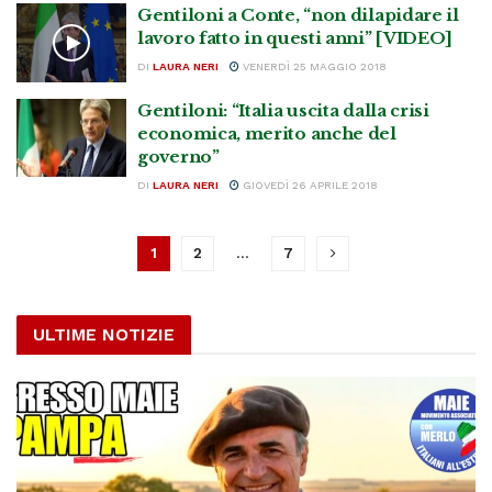
Gentiloni a Conte, “non dilapidare il
lavoro fatto in questi anni” [VIDEO]
DI
LAURA NERI
VENERDÌ 25 MAGGIO 2018
Gentiloni: “Italia uscita dalla crisi
economica, merito anche del
governo”
DI
LAURA NERI
GIOVEDÌ 26 APRILE 2018
1
2
…
7
ULTIME NOTIZIE