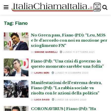
Tag:
Fiano
No Green pass, Fiano (PD): “Leu, M5S
e Iv d’accordo con noi su mozione per
scioglimento FN”
DI
SIMONE GARBELLI
LUNEDÌ 11 OTTOBRE 2021
Fiano (Pd): “Una crisi di governo in
questo momento sarebbe una follia”
DI
LAURA NERI
LUNEDÌ 14 DICEMBRE 2020
Manifestazioni dell’estrema destra,
Fiano (Pd): “La rabbia sociale va
risolta con le azioni della politica”
DI
LUCA DASSI
LUNEDÌ 08 GIUGNO 2020
CORONAVIRUS | Fiano (Pd): “Ha