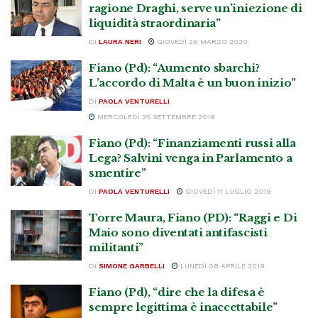
ragione Draghi, serve un’iniezione di
liquidità straordinaria”
DI
LAURA NERI
GIOVEDÌ 26 MARZO 2020
Fiano (Pd): “Aumento sbarchi?
L’accordo di Malta è un buon inizio”
DI
PAOLA VENTURELLI
MERCOLEDÌ 25 SETTEMBRE 2019
Fiano (Pd): “Finanziamenti russi alla
Lega? Salvini venga in Parlamento a
smentire”
DI
PAOLA VENTURELLI
GIOVEDÌ 11 LUGLIO 2019
Torre Maura, Fiano (PD): “Raggi e Di
Maio sono diventati antifascisti
militanti”
DI
SIMONE GARBELLI
LUNEDÌ 08 APRILE 2019
Fiano (Pd), “dire che la difesa è
sempre legittima è inaccettabile”