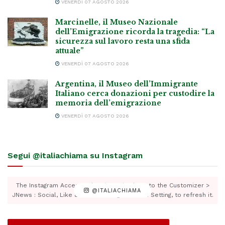
VENERDÌ 07 AGOSTO 2026
Marcinelle, il Museo Nazionale
dell’Emigrazione ricorda la tragedia: “La
sicurezza sul lavoro resta una sfida
attuale”
VENERDÌ 07 AGOSTO 2026
Argentina, il Museo dell’Immigrante
Italiano cerca donazioni per custodire la
memoria dell’emigrazione
VENERDÌ 07 AGOSTO 2026
Segui @italiachiama su Instagram
The Instagram Access Token is expired, Go to the Customizer >
@ITALIACHIAMA
JNews : Social, Like & View > Instagram Feed Setting, to refresh it.