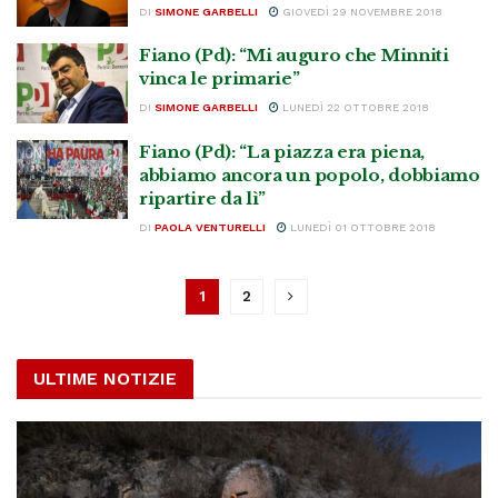
DI
SIMONE GARBELLI
GIOVEDÌ 29 NOVEMBRE 2018
Fiano (Pd): “Mi auguro che Minniti
vinca le primarie”
DI
SIMONE GARBELLI
LUNEDÌ 22 OTTOBRE 2018
Fiano (Pd): “La piazza era piena,
abbiamo ancora un popolo, dobbiamo
ripartire da lì”
DI
PAOLA VENTURELLI
LUNEDÌ 01 OTTOBRE 2018
1
2
ULTIME NOTIZIE