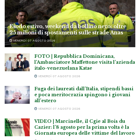
Esodo estivo, weekend da bollino nero: oltre
25 milioni di spostamenti sulle strade Anas
VENERDÌ 07 AGOSTO 2026
FOTO | Repubblica Dominicana,
l’Ambasciatore Maffettone visita l’azienda
italo-venezuelana Katae
VENERDÌ 07 AGOSTO 2026
Fuga dei laureati dall’Italia, stipendi bassi
e poca meritocrazia spingono i giovani
all’estero
VENERDÌ 07 AGOSTO 2026
VIDEO | Marcinelle, il Cgie al Bois du
Cazier: l’8 agosto per la prima volta è la
Giornata europea delle vittime del lavoro