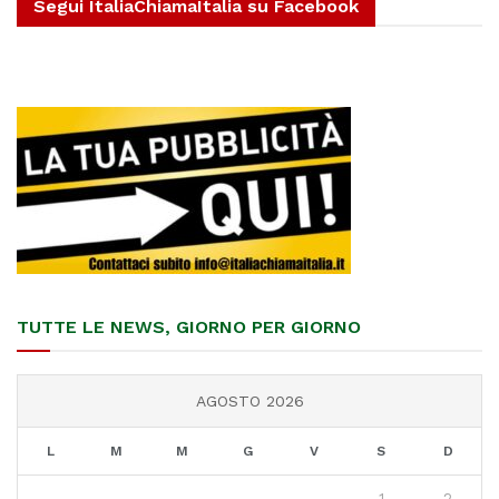
Segui ItaliaChiamaItalia su Facebook
TUTTE LE NEWS, GIORNO PER GIORNO
AGOSTO 2026
L
M
M
G
V
S
D
1
2