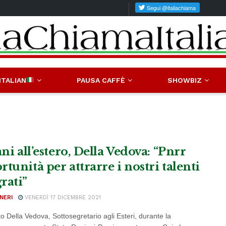
ITALIAN
PAUSA CAFFÈ
SHOWBIZ
ani all’estero, Della Vedova: “Pnrr
tunità per attrarre i nostri talenti
rati”
NERI
VENERDÌ 17 DICEMBRE 2021
o Della Vedova, Sottosegretario agli Esteri, durante la