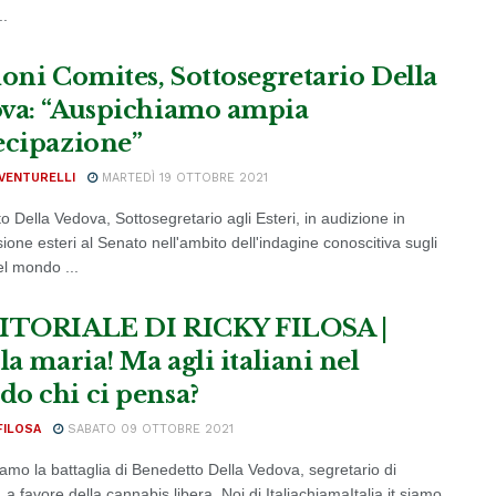
..
ioni Comites, Sottosegretario Della
va: “Auspichiamo ampia
ecipazione”
VENTURELLI
MARTEDÌ 19 OTTOBRE 2021
 Della Vedova, Sottosegretario agli Esteri, in audizione in
one esteri al Senato nell'ambito dell'indagine conoscitiva sugli
nel mondo ...
ITORIALE DI RICKY FILOSA |
la maria! Ma agli italiani nel
o chi ci pensa?
FILOSA
SABATO 09 OTTOBRE 2021
amo la battaglia di Benedetto Della Vedova, segretario di
a favore della cannabis libera. Noi di ItaliachiamaItalia.it siamo