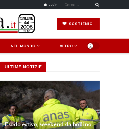
Login
SOSTIENICI
NEL MONDO
ALTRO
ULTIME NOTIZIE
Esodo estivo, weekend da bollino