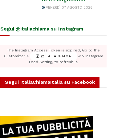
VENERDÌ 07 AGOSTO 2026
Segui @italiachiama su Instagram
The Instagram Access Token is expired, Go to the
Customizer > JNews : Social, Like & View > Instagram
@ITALIACHIAMA
Feed Setting, to refresh it.
Segui ItaliaChiamaItalia su Facebook