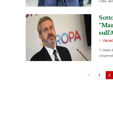
Citta' de
Sott
“Man
sull
DI
ITALIA
"L'Italia
cooperato
1
2