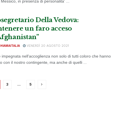
l Messico, in presenza di personalita' ...
osegretario Della Vedova:
tenere un faro acceso
’Afghanistan”
CHIAMAITALIA
VENERDÌ 20 AGOSTO 2021
 è impegnata nell'accoglienza non solo di tutti coloro che hanno
 con il nostro contingente, ma anche di quelli ...
3
…
5