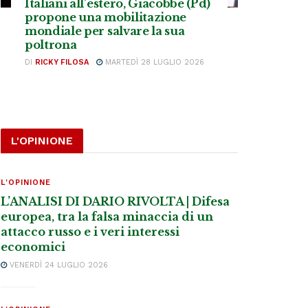
Italiani all’estero, Giacobbe (Pd)
propone una mobilitazione
mondiale per salvare la sua
poltrona
DI
RICKY FILOSA
MARTEDÌ 28 LUGLIO 2026
L'OPINIONE
L'OPINIONE
L’ANALISI DI DARIO RIVOLTA | Difesa
europea, tra la falsa minaccia di un
attacco russo e i veri interessi
economici
VENERDÌ 24 LUGLIO 2026