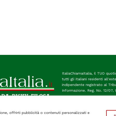
ItaliaChiamaItalia, il TUO quoti
tutti gli italiani residenti all'es
indipendente registrato al Tri
Informazione. Reg. No. 12/07, 
Chi Siamo
Contatti
Le Fir
ione, offrirti pubblicità o contenuti personalizzati e
P