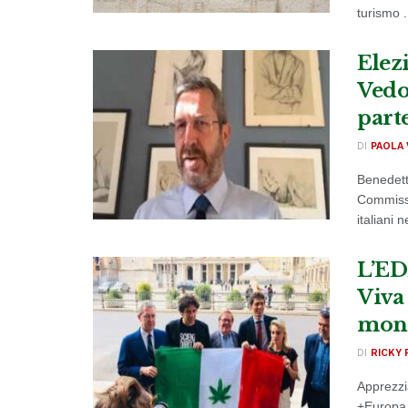
turismo .
Elez
Vedo
part
DI
PAOLA 
Benedetto
Commissi
italiani 
L’ED
Viva 
mond
DI
RICKY 
Apprezzi
+Europa, 