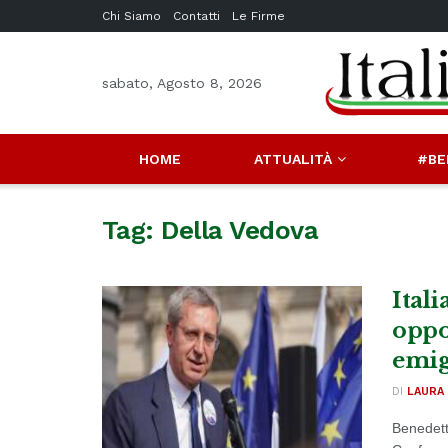
Chi Siamo
Contatti
Le Firme
sabato, Agosto 8, 2026
HOME
ATTUALITÀ
#BE
Tag:
Della Vedova
Itali
oppor
emig
DI
LAURA 
Benedett