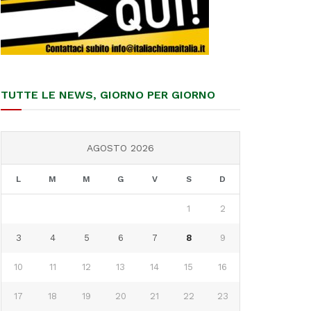
TUTTE LE NEWS, GIORNO PER GIORNO
AGOSTO 2026
L
M
M
G
V
S
D
1
2
3
4
5
6
7
8
9
10
11
12
13
14
15
16
17
18
19
20
21
22
23