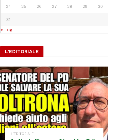
24
25
26
27
28
29
30
31
« Lug
L’EDITORIALE
L’EDITORIALE