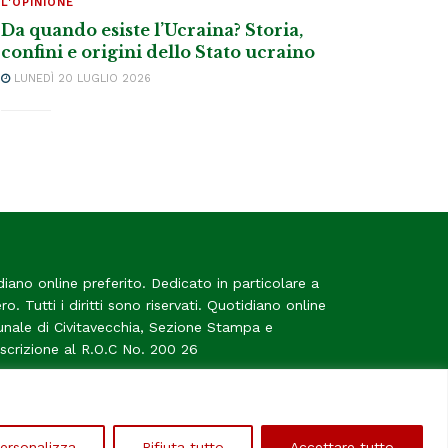
L'OPINIONE
Da quando esiste l’Ucraina? Storia,
confini e origini dello Stato ucraino
LUNEDÌ 20 LUGLIO 2026
diano online preferito. Dedicato in particolare a
tero. Tutti i diritti sono riservati. Quotidiano online
bunale di Civitavecchia, Sezione Stampa e
Iscrizione al R.O.C No. 200 26
me
ersonalizza
Rifiuta tutto
Accettare tutto