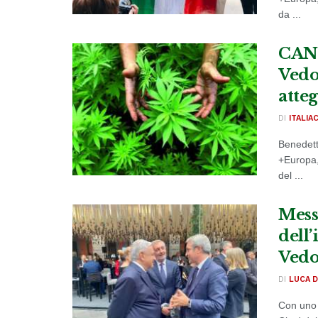
da ...
CANN
Vedo
atte
DI
ITALIA
Benedett
+Europa, 
del ...
Mess
dell’
Vedo
DI
LUCA D
Con uno s