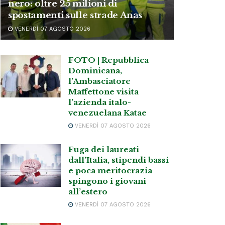
nero: oltre 25 milioni di
spostamenti sulle strade Anas
VENERDÌ 07 AGOSTO 2026
FOTO | Repubblica
Dominicana,
l’Ambasciatore
Maffettone visita
l’azienda italo-
venezuelana Katae
VENERDÌ 07 AGOSTO 2026
Fuga dei laureati
dall’Italia, stipendi bassi
e poca meritocrazia
spingono i giovani
all’estero
VENERDÌ 07 AGOSTO 2026