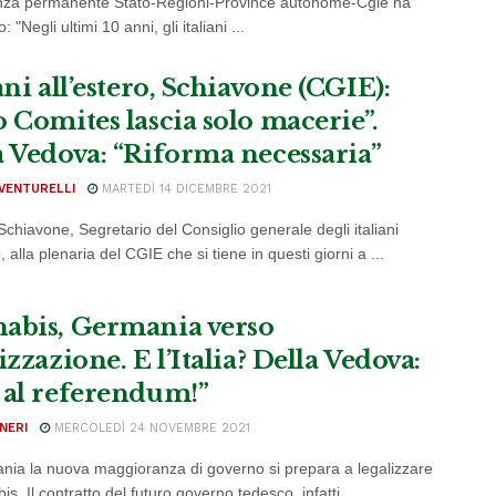
za permanente Stato-Regioni-Province autonome-Cgie ha
: "Negli ultimi 10 anni, gli italiani ...
ani all’estero, Schiavone (CGIE):
o Comites lascia solo macerie”.
a Vedova: “Riforma necessaria”
VENTURELLI
MARTEDÌ 14 DICEMBRE 2021
chiavone, Segretario del Consiglio generale degli italiani
o, alla plenaria del CGIE che si tiene in questi giorni a ...
abis, Germania verso
izzazione. E l’Italia? Della Vedova:
 al referendum!”
NERI
MERCOLEDÌ 24 NOVEMBRE 2021
nia la nuova maggioranza di governo si prepara a legalizzare
is. Il contratto del futuro governo tedesco, infatti, ...