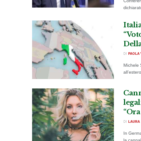
Conferen
dichiarato
Itali
“Vot
Dell
DI
PAOLA 
Michele S
all’ester
Cann
legal
“Ora
DI
LAURA 
In Germa
la cannab