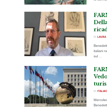
FARN
Dell
rica
DI
LAURA 
Benedett
italiani
sul ...
FARN
Vedo
turis
DI
ITALIA
Mercoledì
Benedett