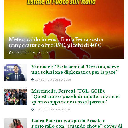
Meteo, caldo intenso fino a Ferragosto:
temperature oltre 35°C, picchi di 40°C
LUNEDÌ 10 AGOSTO 2026
Vannacci: “Basta armi all’Ucraina, serve
una soluzione diplomatica per la pace”
LUNEDÌ 10 AGOSTO 2026
Marcinelle, Ferretti (UGL-CGIE):
“Quest’anno episodi di intolleranza che
speravo appartenessero al passato”
LUNEDÌ 10 AGOSTO 2026
Laura Pausini conquista Brasile e
Portogallo con “Quando chove”, cover di