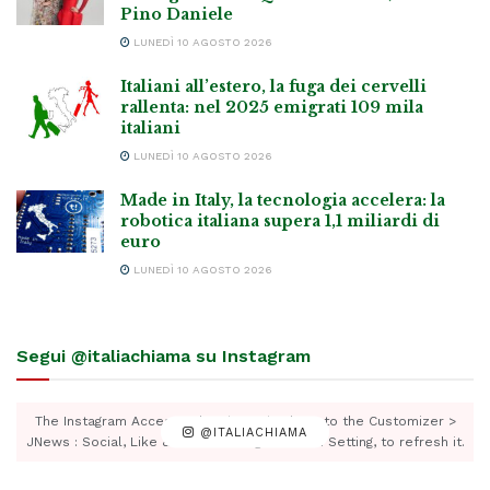
Pino Daniele
LUNEDÌ 10 AGOSTO 2026
Italiani all’estero, la fuga dei cervelli
rallenta: nel 2025 emigrati 109 mila
italiani
LUNEDÌ 10 AGOSTO 2026
Made in Italy, la tecnologia accelera: la
robotica italiana supera 1,1 miliardi di
euro
LUNEDÌ 10 AGOSTO 2026
Segui @italiachiama su Instagram
The Instagram Access Token is expired, Go to the Customizer >
@ITALIACHIAMA
JNews : Social, Like & View > Instagram Feed Setting, to refresh it.