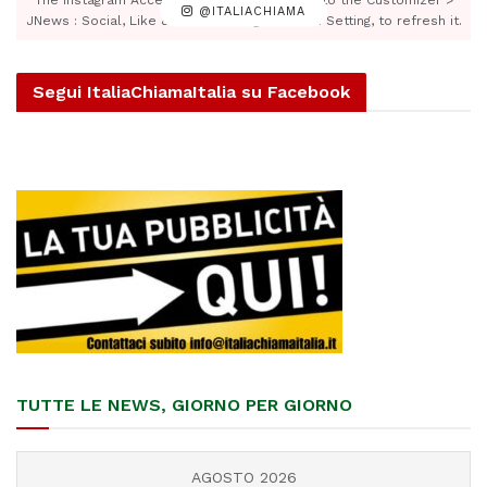
@ITALIACHIAMA
JNews : Social, Like & View > Instagram Feed Setting, to refresh it.
Segui ItaliaChiamaItalia su Facebook
TUTTE LE NEWS, GIORNO PER GIORNO
AGOSTO 2026