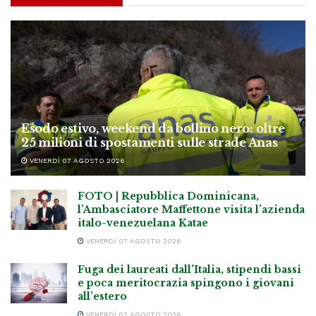
Esodo estivo, weekend da bollino nero: oltre
25 milioni di spostamenti sulle strade Anas
VENERDÌ 07 AGOSTO 2026
FOTO | Repubblica Dominicana,
l’Ambasciatore Maffettone visita l’azienda
italo-venezuelana Katae
VENERDÌ 07 AGOSTO 2026
Fuga dei laureati dall’Italia, stipendi bassi
e poca meritocrazia spingono i giovani
all’estero
VENERDÌ 07 AGOSTO 2026