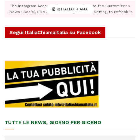
The Instagram Access Token is expired, Go to the Customizer >
@ITALIACHIAMA
JNews : Social, Like & View > Instagram Feed Setting, to refresh it.
Segui ItaliaChiamaItalia su Facebook
TUTTE LE NEWS, GIORNO PER GIORNO