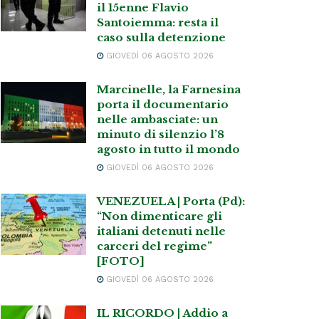
il 15enne Flavio
Santoiemma: resta il
caso sulla detenzione
GIOVEDÌ 06 AGOSTO 2026
Marcinelle, la Farnesina
porta il documentario
nelle ambasciate: un
minuto di silenzio l’8
agosto in tutto il mondo
GIOVEDÌ 06 AGOSTO 2026
VENEZUELA | Porta (Pd):
“Non dimenticare gli
italiani detenuti nelle
carceri del regime”
[FOTO]
GIOVEDÌ 06 AGOSTO 2026
IL RICORDO | Addio a