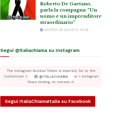
Roberto De Gaetano,
parla la compagna: “Un
uomo e un imprenditore
straordinario”
GIOVEDÌ 06 AGOSTO 2026
Segui @italiachiama su Instagram
The Instagram Access Token is expired, Go to the
Customizer > JNews : Social, Like & View > Instagram
@ITALIACHIAMA
Feed Setting, to refresh it.
Segui ItaliaChiamaItalia su Facebook