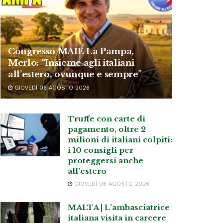
Congresso MAIE La Pampa,
Merlo: “Insieme agli italiani
all’estero, ovunque e sempre”
GIOVEDÌ 06 AGOSTO 2026
Truffe con carte di
pagamento, oltre 2
milioni di italiani colpiti:
i 10 consigli per
proteggersi anche
all’estero
GIOVEDÌ 06 AGOSTO 2026
MALTA | L’ambasciatrice
italiana visita in carcere