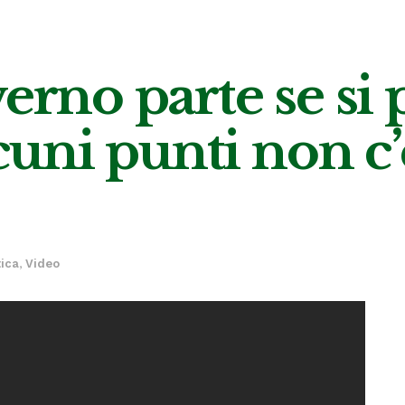
verno parte se si
lcuni punti non c
tica
,
Video