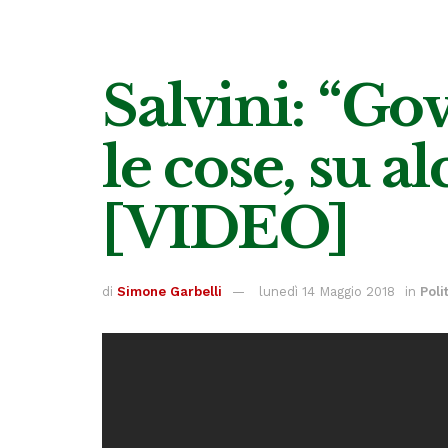
Salvini: “Go
le cose, su a
[VIDEO]
di
Simone Garbelli
lunedì 14 Maggio 2018
in
Poli