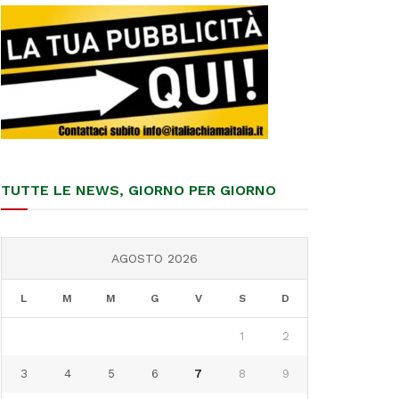
TUTTE LE NEWS, GIORNO PER GIORNO
AGOSTO 2026
L
M
M
G
V
S
D
1
2
3
4
5
6
7
8
9