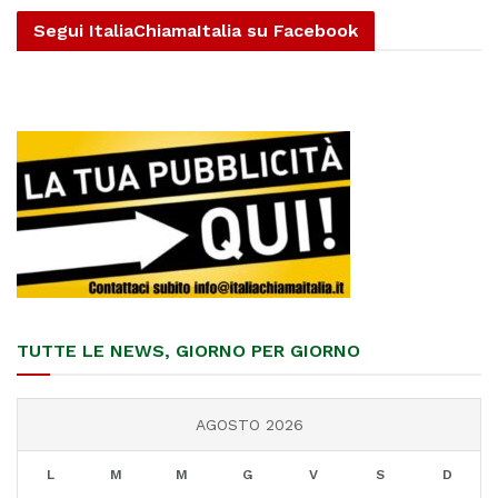
Segui ItaliaChiamaItalia su Facebook
TUTTE LE NEWS, GIORNO PER GIORNO
AGOSTO 2026
L
M
M
G
V
S
D