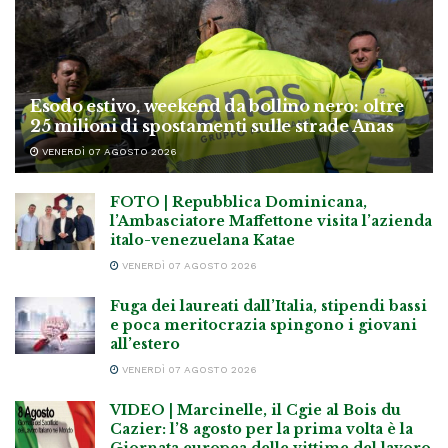
Esodo estivo, weekend da bollino nero: oltre
25 milioni di spostamenti sulle strade Anas
VENERDÌ 07 AGOSTO 2026
FOTO | Repubblica Dominicana,
l’Ambasciatore Maffettone visita l’azienda
italo-venezuelana Katae
VENERDÌ 07 AGOSTO 2026
Fuga dei laureati dall’Italia, stipendi bassi
e poca meritocrazia spingono i giovani
all’estero
VENERDÌ 07 AGOSTO 2026
VIDEO | Marcinelle, il Cgie al Bois du
Cazier: l’8 agosto per la prima volta è la