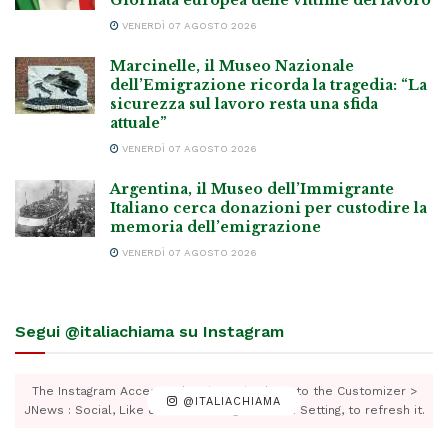
Giornata europea delle vittime del lavoro
VENERDÌ 07 AGOSTO 2026
Marcinelle, il Museo Nazionale
dell’Emigrazione ricorda la tragedia: “La
sicurezza sul lavoro resta una sfida
attuale”
VENERDÌ 07 AGOSTO 2026
Argentina, il Museo dell’Immigrante
Italiano cerca donazioni per custodire la
memoria dell’emigrazione
VENERDÌ 07 AGOSTO 2026
Segui @italiachiama su Instagram
The Instagram Access Token is expired, Go to the Customizer >
@ITALIACHIAMA
JNews : Social, Like & View > Instagram Feed Setting, to refresh it.