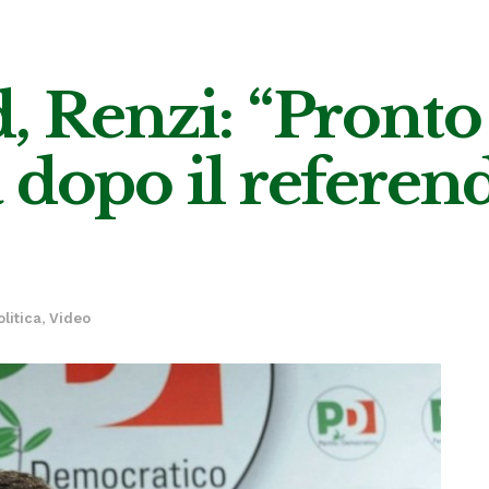
, Renzi: “Pronto
a dopo il refere
olitica
,
Video