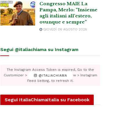
Congresso MAIE La
Pampa, Merlo: “Insieme
agli italiani all’estero,
ovunque e sempre”
GIOVEDÌ 06 AGOSTO 2026
Segui @italiachiama su Instagram
The Instagram Access Token is expired, Go to the
Customizer > JNews : Social, Like & View > Instagram
@ITALIACHIAMA
Feed Setting, to refresh it.
Segui ItaliaChiamaItalia su Facebook