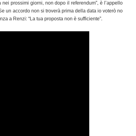
ià nei prossimi giorni, non dopo il referendum”, è l’appello
Se un accordo non si troverà prima della data io voterò no
za a Renzi: “La tua proposta non è sufficiente”.