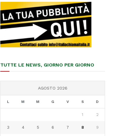
TUTTE LE NEWS, GIORNO PER GIORNO
AGOSTO 2026
L
M
M
G
V
S
D
1
2
3
4
5
6
7
8
9