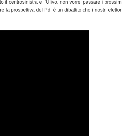
il centrosinistra e l’Ulivo, non vorrei passare i prossimi
 la prospettiva del Pd, è un dibattito che i nostri elettori