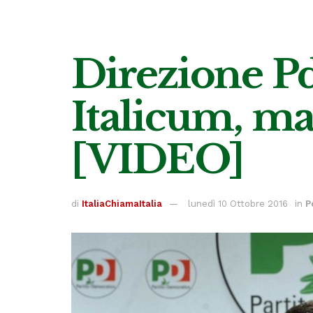
Direzione Pd
Italicum, m
[VIDEO]
di
ItaliaChiamaItalia
lunedì 10 Ottobre 2016
in
P