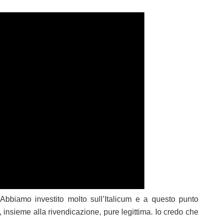
“Abbiamo investito molto sull’Italicum e a questo punto
insieme alla rivendicazione, pure legittima. Io credo che