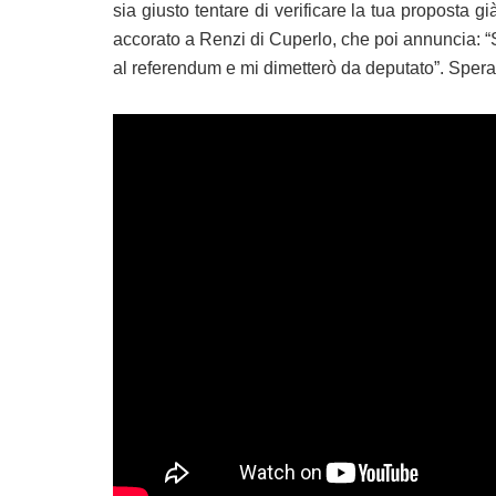
sia giusto tentare di verificare la tua proposta g
accorato a Renzi di Cuperlo, che poi annuncia: “
al referendum e mi dimetterò da deputato”. Speran