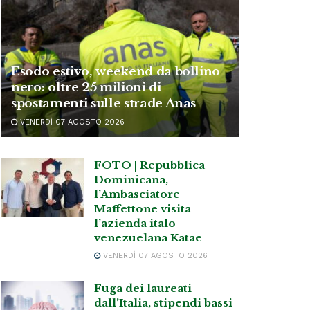
Esodo estivo, weekend da bollino
nero: oltre 25 milioni di
spostamenti sulle strade Anas
VENERDÌ 07 AGOSTO 2026
FOTO | Repubblica
Dominicana,
l’Ambasciatore
Maffettone visita
l’azienda italo-
venezuelana Katae
VENERDÌ 07 AGOSTO 2026
Fuga dei laureati
dall’Italia, stipendi bassi