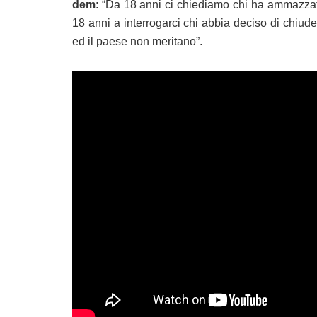
dem
: “Da 18 anni ci chiediamo chi ha ammazzato 
18 anni a interrogarci chi abbia deciso di chiudere
ed il paese non meritano”.