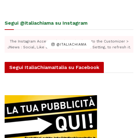
Segui @italiachiama su Instagram
The Instagram Access Token is expired, Go to the Customizer >
@ITALIACHIAMA
JNews : Social, Like & View > Instagram Feed Setting, to refresh it.
Segui ItaliaChiamaItalia su Facebook