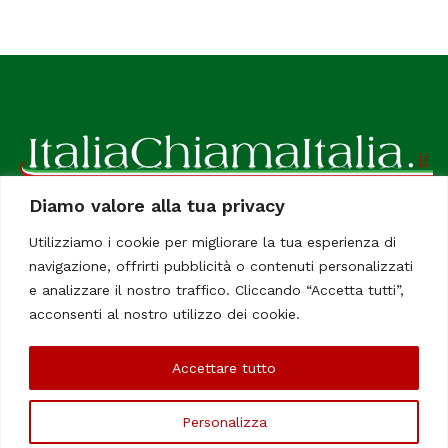
Diamo valore alla tua privacy
ItaliaChiamaItalia, il TUO quotidiano online preferito.
Utilizziamo i cookie per migliorare la tua esperienza di
Dedicato in particolare a tutti gli italiani residenti all'estero.
navigazione, offrirti pubblicità o contenuti personalizzati
Tutti i diritti sono riservati. Quotidiano online indipendente
e analizzare il nostro traffico. Cliccando “Accetta tutti”,
registrato al Tribunale di Civitavecchia, Sezione Stampa e
acconsenti al nostro utilizzo dei cookie.
Informazione. Reg. No. 12/07, Iscrizione al R.O.C No. 200 26
Accettare tutto
Chi Siamo
Contatti
Le Firme
Personalizza
©Copyright 2006/2020 - ItaliaChiamaItalia