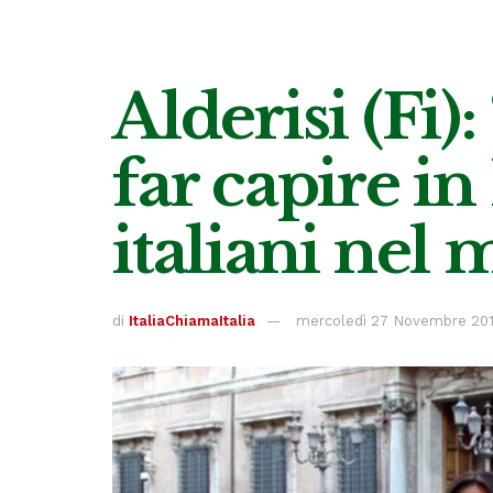
Alderisi (Fi)
far capire in
italiani nel
di
ItaliaChiamaItalia
mercoledì 27 Novembre 20