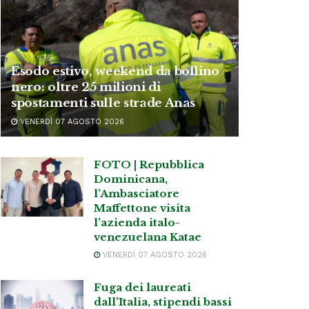
Esodo estivo, weekend da bollino
nero: oltre 25 milioni di
spostamenti sulle strade Anas
VENERDÌ 07 AGOSTO 2026
FOTO | Repubblica
Dominicana,
l’Ambasciatore
Maffettone visita
l’azienda italo-
venezuelana Katae
VENERDÌ 07 AGOSTO 2026
Fuga dei laureati
dall’Italia, stipendi bassi