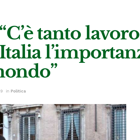
: “C’è tanto lavor
 Italia l’importan
 mondo”
19
in
Politica