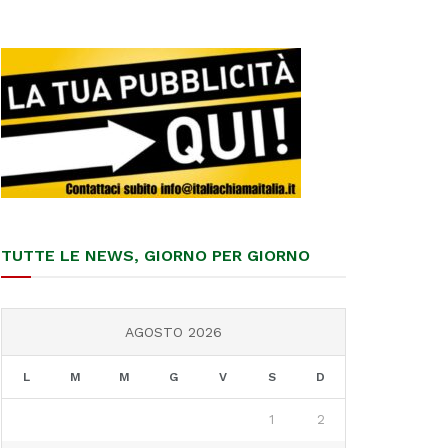
TUTTE LE NEWS, GIORNO PER GIORNO
AGOSTO 2026
L
M
M
G
V
S
D
1
2