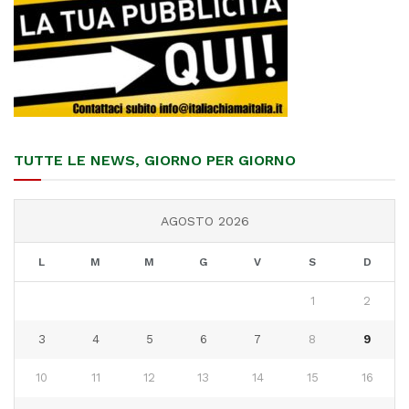
TUTTE LE NEWS, GIORNO PER GIORNO
AGOSTO 2026
L
M
M
G
V
S
D
1
2
3
4
5
6
7
8
9
10
11
12
13
14
15
16