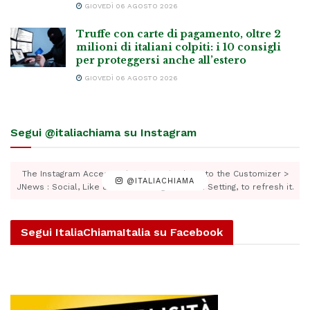
GIOVEDÌ 06 AGOSTO 2026
Truffe con carte di pagamento, oltre 2
milioni di italiani colpiti: i 10 consigli
per proteggersi anche all’estero
GIOVEDÌ 06 AGOSTO 2026
Segui @italiachiama su Instagram
The Instagram Access Token is expired, Go to the Customizer >
@ITALIACHIAMA
JNews : Social, Like & View > Instagram Feed Setting, to refresh it.
Segui ItaliaChiamaItalia su Facebook