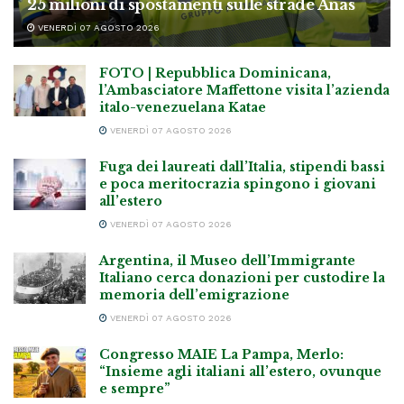
25 milioni di spostamenti sulle strade Anas
VENERDÌ 07 AGOSTO 2026
FOTO | Repubblica Dominicana,
l’Ambasciatore Maffettone visita l’azienda
italo-venezuelana Katae
VENERDÌ 07 AGOSTO 2026
Fuga dei laureati dall’Italia, stipendi bassi
e poca meritocrazia spingono i giovani
all’estero
VENERDÌ 07 AGOSTO 2026
Argentina, il Museo dell’Immigrante
Italiano cerca donazioni per custodire la
memoria dell’emigrazione
VENERDÌ 07 AGOSTO 2026
Congresso MAIE La Pampa, Merlo:
“Insieme agli italiani all’estero, ovunque
e sempre”