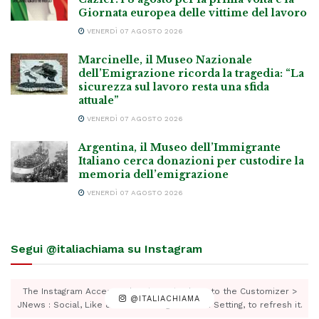
Giornata europea delle vittime del lavoro
VENERDÌ 07 AGOSTO 2026
Marcinelle, il Museo Nazionale
dell’Emigrazione ricorda la tragedia: “La
sicurezza sul lavoro resta una sfida
attuale”
VENERDÌ 07 AGOSTO 2026
Argentina, il Museo dell’Immigrante
Italiano cerca donazioni per custodire la
memoria dell’emigrazione
VENERDÌ 07 AGOSTO 2026
Segui @italiachiama su Instagram
The Instagram Access Token is expired, Go to the Customizer >
@ITALIACHIAMA
JNews : Social, Like & View > Instagram Feed Setting, to refresh it.