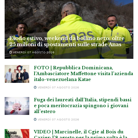
Esodo estivo, weekend da bollino nero: oltre
25 milioni di spostamenti sulle strade Anas
VENERDÌ 07 AGOSTO 2026
FOTO | Repubblica Dominicana,
l’Ambasciatore Maffettone visita l’azienda
italo-venezuelana Katae
VENERDÌ 07 AGOSTO 2026
Fuga dei laureati dall’Italia, stipendi bassi
e poca meritocrazia spingono i giovani
all’estero
VENERDÌ 07 AGOSTO 2026
VIDEO | Marcinelle, il Cgie al Bois du
Cazier: l’8 agosto per la prima volta è la