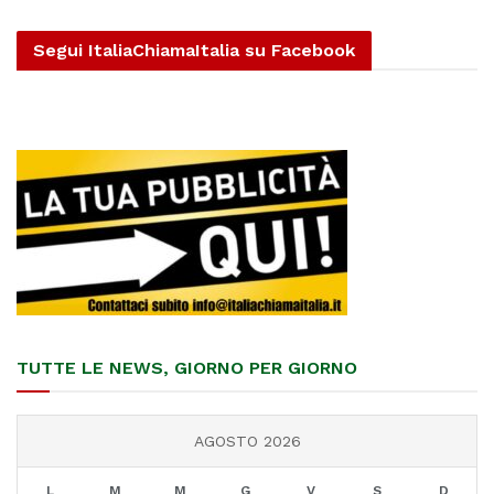
Segui ItaliaChiamaItalia su Facebook
TUTTE LE NEWS, GIORNO PER GIORNO
AGOSTO 2026
L
M
M
G
V
S
D