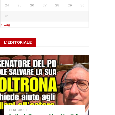
24
25
26
27
28
29
30
31
« Lug
L’EDITORIALE
L’EDITORIALE