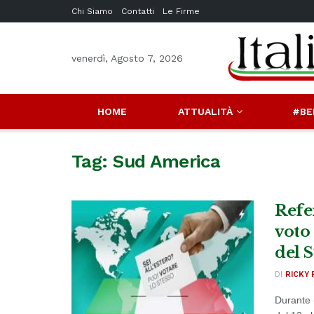
Chi Siamo
Contatti
Le Firme
venerdì, Agosto 7, 2026
HOME
ATTUALITÀ
#BE
Tag:
Sud America
Refe
voto 
del 
DI
RICKY 
Durante 