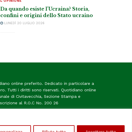
L'OPINIONE
Da quando esiste l’Ucraina? Storia,
confini e origini dello Stato ucraino
LUNEDÌ 20 LUGLIO 2026
diano online preferito. Dedicato in particolare a
tero. Tutti i diritti sono riservati. Quotidiano online
bunale di Civitavecchia, Sezione Stampa e
Iscrizione al R.O.C No. 200 26
me
ersonalizza
Rifiuta tutto
Accettare tutto