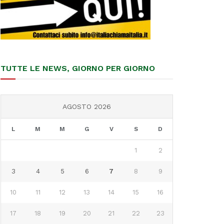
TUTTE LE NEWS, GIORNO PER GIORNO
AGOSTO 2026
L
M
M
G
V
S
D
1
2
3
4
5
6
7
8
9
10
11
12
13
14
15
16
17
18
19
20
21
22
23