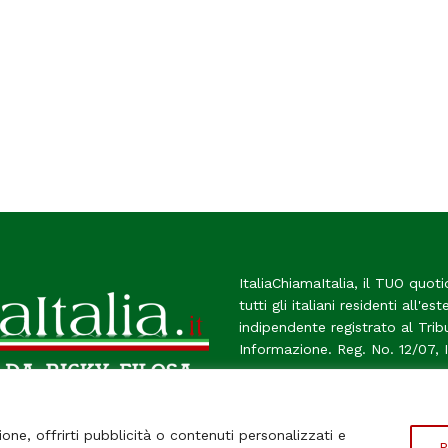
ItaliaChiamaItalia, il TUO quoti
tutti gli italiani residenti all'es
indipendente registrato al Tri
Informazione. Reg. No. 12/07, 
Chi Siamo
Contatti
Le Fir
ione, offrirti pubblicità o contenuti personalizzati e
P