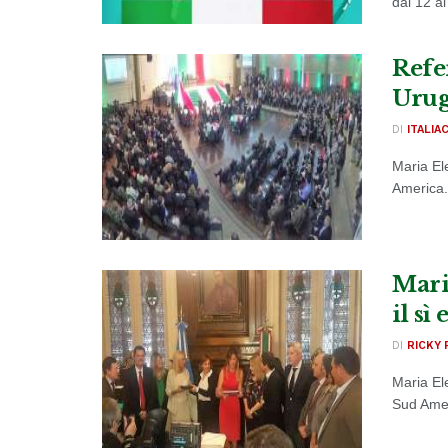
dal 12 a
Refe
Urugu
DI
ITALIA
Maria El
America.
Mari
il s
DI
RICKY 
Maria El
Sud Ameri