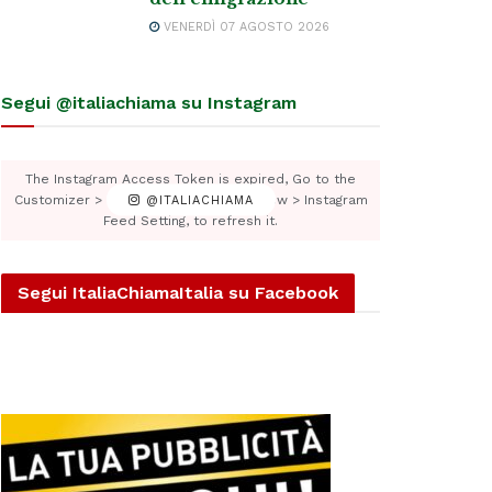
VENERDÌ 07 AGOSTO 2026
Segui @italiachiama su Instagram
The Instagram Access Token is expired, Go to the
Customizer > JNews : Social, Like & View > Instagram
@ITALIACHIAMA
Feed Setting, to refresh it.
Segui ItaliaChiamaItalia su Facebook