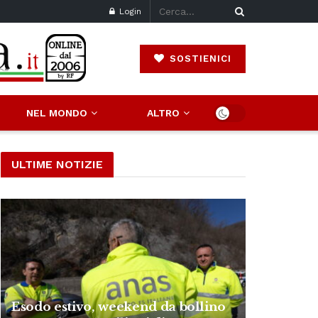
Login
SOSTIENICI
NEL MONDO
ALTRO
ULTIME NOTIZIE
Esodo estivo, weekend da bollino