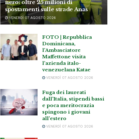
nero: oltre 25 milioni di
spostamenti sulle strade Anas
VENERDÌ 07 AGOSTO 2026
FOTO | Repubblica
Dominicana,
l’Ambasciatore
Maffettone visita
l’azienda italo-
venezuelana Katae
VENERDÌ 07 AGOSTO 2026
Fuga dei laureati
dall’Italia, stipendi bassi
e poca meritocrazia
spingono i giovani
all’estero
VENERDÌ 07 AGOSTO 2026