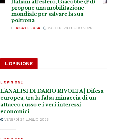
Italiani all’estero, Giacobbe (Pd)
propone una mobilitazione
mondiale per salvare la sua
poltrona
DI
RICKY FILOSA
MARTEDÌ 28 LUGLIO 2026
L'OPINIONE
L'OPINIONE
L’ANALISI DI DARIO RIVOLTA | Difesa
europea, tra la falsa minaccia di un
attacco russo e i veri interessi
economici
VENERDÌ 24 LUGLIO 2026