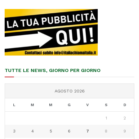
TUTTE LE NEWS, GIORNO PER GIORNO
AGOSTO 2026
L
M
M
G
V
S
D
1
2
3
4
5
6
7
8
9