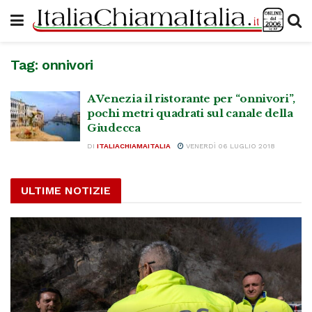
Tag:
onnivori
A Venezia il ristorante per “onnivori”,
pochi metri quadrati sul canale della
Giudecca
DI
ITALIACHIAMAITALIA
VENERDÌ 06 LUGLIO 2018
ULTIME NOTIZIE