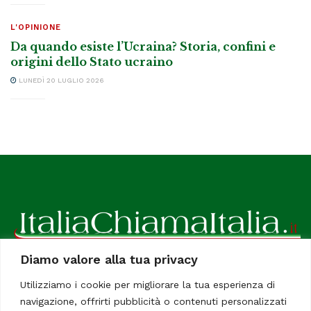
L'OPINIONE
Da quando esiste l’Ucraina? Storia, confini e
origini dello Stato ucraino
LUNEDÌ 20 LUGLIO 2026
Diamo valore alla tua privacy
ItaliaChiamaItalia, il TUO quotidiano online preferito.
Utilizziamo i cookie per migliorare la tua esperienza di
Dedicato in particolare a tutti gli italiani residenti all'estero.
navigazione, offrirti pubblicità o contenuti personalizzati