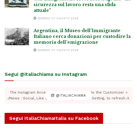
sicurezza sul lavoro resta una sfida
attuale”
VENERDÌ 07 AGOSTO 2026
Argentina, il Museo dell’Immigrante
Italiano cerca donazioni per custodire la
memoria dell’emigrazione
VENERDÌ 07 AGOSTO 2026
Segui @italiachiama su Instagram
The Instagram Access Token is expired, Go to the Customizer >
@ITALIACHIAMA
JNews : Social, Like & View > Instagram Feed Setting, to refresh it.
Segui ItaliaChiamaItalia su Facebook