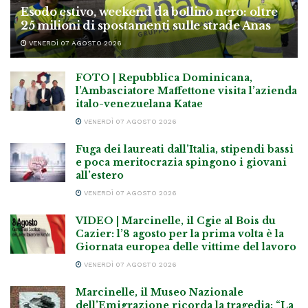
Esodo estivo, weekend da bollino nero: oltre
25 milioni di spostamenti sulle strade Anas
VENERDÌ 07 AGOSTO 2026
FOTO | Repubblica Dominicana,
l’Ambasciatore Maffettone visita l’azienda
italo-venezuelana Katae
VENERDÌ 07 AGOSTO 2026
Fuga dei laureati dall’Italia, stipendi bassi
e poca meritocrazia spingono i giovani
all’estero
VENERDÌ 07 AGOSTO 2026
VIDEO | Marcinelle, il Cgie al Bois du
Cazier: l’8 agosto per la prima volta è la
Giornata europea delle vittime del lavoro
VENERDÌ 07 AGOSTO 2026
Marcinelle, il Museo Nazionale
dell’Emigrazione ricorda la tragedia: “La