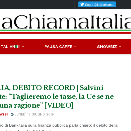
ITALIAN
PAUSA CAFFÈ
SHOWBIZ
IA, DEBITO RECORD | Salvini
te: “Taglieremo le tasse, la Ue se ne
 una ragione” [VIDEO]
ASSI
LUNEDÌ 17 GIUGNO 2019
tino di Bankitalia sulla finanza pubblica parla chiaro: il debito della