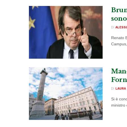
Brune
sono
DI
ALESSI
Renato B
Campus, s
Mano
Forn
DI
LAURA 
Si è conc
ministro 