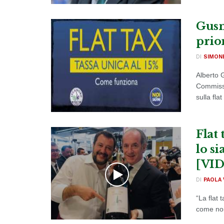
Gusme
prior
DI
SIMON
Alberto 
Commiss
sulla flat 
Flat 
lo si
[VI
DI
PAOLA 
“La flat 
come noi