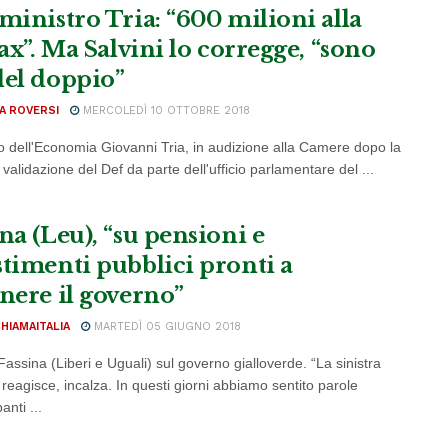
 ministro Tria: “600 milioni alla
tax”. Ma Salvini lo corregge, “sono
del doppio”
A ROVERSI
MERCOLEDÌ 10 OTTOBRE 2018
tro dell'Economia Giovanni Tria, in audizione alla Camere dopo la
alidazione del Def da parte dell'ufficio parlamentare del ...
na (Leu), “su pensioni e
stimenti pubblici pronti a
enere il governo”
CHIAMAITALIA
MARTEDÌ 05 GIUGNO 2018
assina (Liberi e Uguali) sul governo gialloverde. “La sinistra
reagisce, incalza. In questi giorni abbiamo sentito parole
nti ...