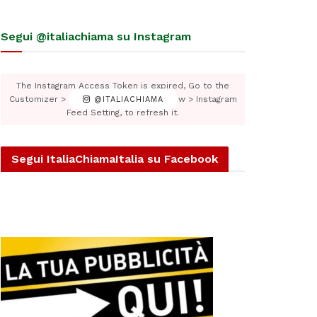
Segui @italiachiama su Instagram
The Instagram Access Token is expired, Go to the
Customizer > JNews : Social, Like & View > Instagram
@ITALIACHIAMA
Feed Setting, to refresh it.
Segui ItaliaChiamaItalia su Facebook