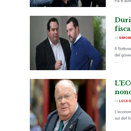
Pa è aume
Duri
fisca
DI
SIMON
Il Sotto
del gove
...
L’EC
nono
DI
LUCA D
L’econom
sul def h