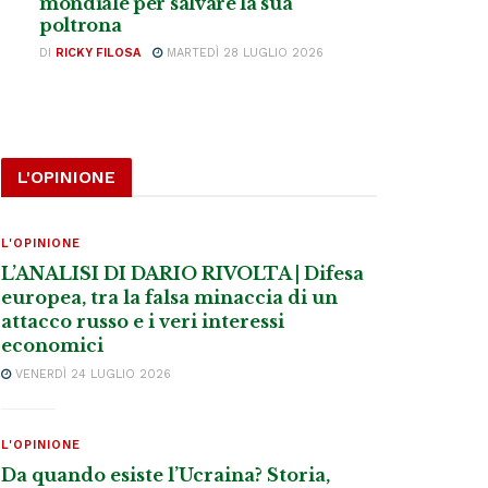
mondiale per salvare la sua
poltrona
DI
RICKY FILOSA
MARTEDÌ 28 LUGLIO 2026
L'OPINIONE
L'OPINIONE
L’ANALISI DI DARIO RIVOLTA | Difesa
europea, tra la falsa minaccia di un
attacco russo e i veri interessi
economici
VENERDÌ 24 LUGLIO 2026
L'OPINIONE
Da quando esiste l’Ucraina? Storia,