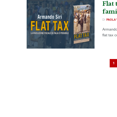
Flat 
famig
DI
PAOLA 
Armando S
flat tax 
1