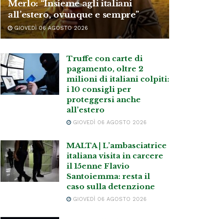
Merlo: “Insieme agli italiani
all’estero, ovunque e sempre”
GIOVEDÌ 06 AGOSTO 2026
Truffe con carte di
pagamento, oltre 2
milioni di italiani colpiti:
i 10 consigli per
proteggersi anche
all’estero
GIOVEDÌ 06 AGOSTO 2026
MALTA | L’ambasciatrice
italiana visita in carcere
il 15enne Flavio
Santoiemma: resta il
caso sulla detenzione
GIOVEDÌ 06 AGOSTO 2026