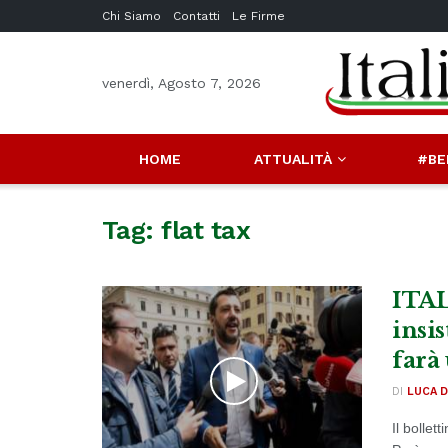
Chi Siamo
Contatti
Le Firme
venerdì, Agosto 7, 2026
HOME
ATTUALITÀ
#BE
Tag:
flat tax
ITAL
insis
farà
DI
LUCA D
Il bollet