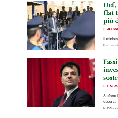
Def,
flat 
più 
DI
ALESSI
Il minis
mancata v
Fassi
inve
sost
DI
ITALIA
Stefano F
osserva, 
preoccupa