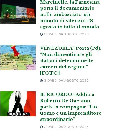
Marcinelle, la Farnesina
porta il documentario
nelle ambasciate: un
minuto di silenzio l’8
agosto in tutto il mondo
GIOVEDÌ 06 AGOSTO 2026
VENEZUELA | Porta (Pd):
“Non dimenticare gli
italiani detenuti nelle
carceri del regime”
[FOTO]
GIOVEDÌ 06 AGOSTO 2026
IL RICORDO | Addio a
Roberto De Gaetano,
parla la compagna: “Un
uomo e un imprenditore
straordinario”
GIOVEDÌ 06 AGOSTO 2026