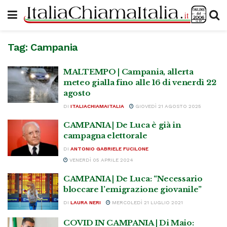
Tag:
Campania
MALTEMPO | Campania, allerta
meteo gialla fino alle 16 di venerdì 22
agosto
DI
ITALIACHIAMAITALIA
GIOVEDÌ 21 AGOSTO 2025
CAMPANIA | De Luca è già in
campagna elettorale
DI
ANTONIO GABRIELE FUCILONE
VENERDÌ 05 APRILE 2024
CAMPANIA | De Luca: “Necessario
bloccare l’emigrazione giovanile”
DI
LAURA NERI
MERCOLEDÌ 21 LUGLIO 2021
COVID IN CAMPANIA | Di Maio: