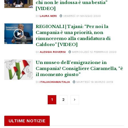
chi non le indossa è una bestia”
[VIDEO]
DI
LAURA NERI
VENERDÌ 01 MAGGIO 2020
REGIONALI | Tajani: “Per noi la
Campania è una priorità, non
rinunceremo alla candidatura di
Caldoro” [VIDEO]
DI
ALESSIA ROVERSI
MERCOLEDÌ 12 FEBBRAIO 2020
Un museo dell’emigrazione in
Campania? Consigliere Ciaramella, “è
il momento giusto”
DI
ITALIACHIAMAITALIA
MARTEDÌ 19 MARZO 2019
1
2
ULTIME NOTIZIE