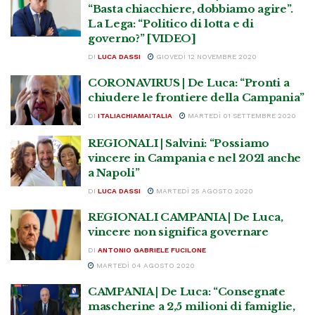
“Basta chiacchiere, dobbiamo agire”.
La Lega: “Politico di lotta e di
governo?” [VIDEO]
DI
LUCA DASSI
GIOVEDÌ 12 NOVEMBRE 2020
CORONAVIRUS | De Luca: “Pronti a
chiudere le frontiere della Campania”
DI
ITALIACHIAMAITALIA
MARTEDÌ 01 SETTEMBRE 2020
REGIONALI | Salvini: “Possiamo
vincere in Campania e nel 2021 anche
a Napoli”
DI
LUCA DASSI
MARTEDÌ 25 AGOSTO 2020
REGIONALI CAMPANIA | De Luca,
vincere non significa governare
DI
ANTONIO GABRIELE FUCILONE
MARTEDÌ 04 AGOSTO 2020
CAMPANIA | De Luca: “Consegnate
mascherine a 2,5 milioni di famiglie,