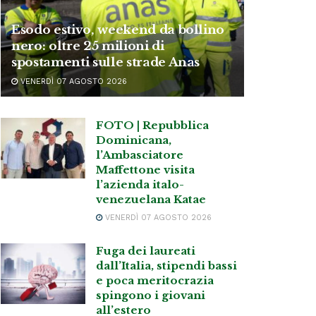
Esodo estivo, weekend da bollino
nero: oltre 25 milioni di
spostamenti sulle strade Anas
VENERDÌ 07 AGOSTO 2026
FOTO | Repubblica
Dominicana,
l’Ambasciatore
Maffettone visita
l’azienda italo-
venezuelana Katae
VENERDÌ 07 AGOSTO 2026
Fuga dei laureati
dall’Italia, stipendi bassi
e poca meritocrazia
spingono i giovani
all’estero