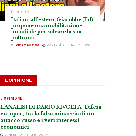
L’EDITORIALE
Italiani all’estero, Giacobbe (Pd)
propone una mobilitazione
mondiale per salvare la sua
poltrona
DI
RICKY FILOSA
MARTEDÌ 28 LUGLIO 2026
L'OPINIONE
L'OPINIONE
L’ANALISI DI DARIO RIVOLTA | Difesa
europea, tra la falsa minaccia di un
attacco russo e i veri interessi
economici
VENERDÌ 24 LUGLIO 2026