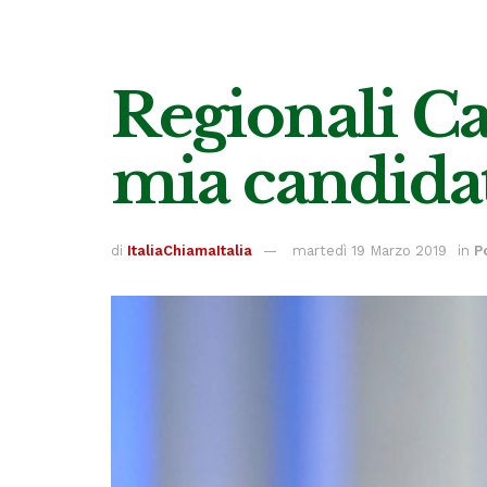
Regionali Ca
mia candidat
di
ItaliaChiamaItalia
martedì 19 Marzo 2019
in
P