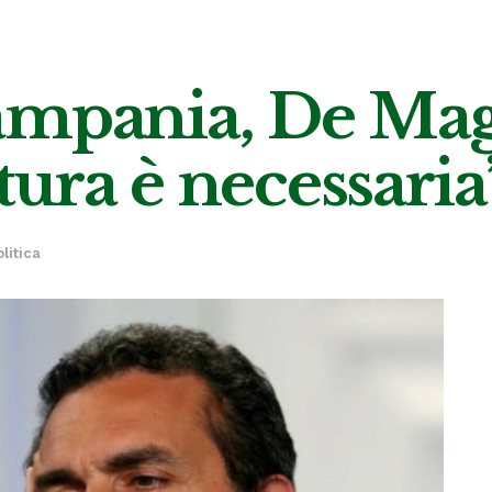
mpania, De Magi
ura è necessaria
olitica