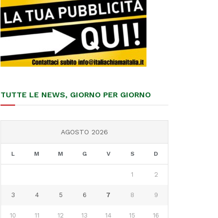
TUTTE LE NEWS, GIORNO PER GIORNO
AGOSTO 2026
L
M
M
G
V
S
D
1
2
3
4
5
6
7
8
9
10
11
12
13
14
15
16