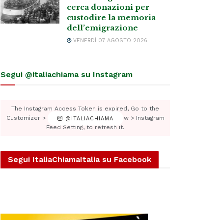
cerca donazioni per
custodire la memoria
dell’emigrazione
VENERDÌ 07 AGOSTO 2026
Segui @italiachiama su Instagram
The Instagram Access Token is expired, Go to the
Customizer > JNews : Social, Like & View > Instagram
@ITALIACHIAMA
Feed Setting, to refresh it.
Segui ItaliaChiamaItalia su Facebook