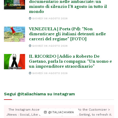
documentario nelle ambasciate: un
minuto di silenzio l’8 agosto in tutto il
mondo
GIOVEDÌ 06 AGOSTO 2026
VENEZUELA | Porta (Pd): “Non
dimenticare gli italiani detenuti nelle
carceri del regime” [FOTO]
GIOVEDÌ 06 AGOSTO 2026
IL RICORDO | Addio a Roberto De
Gaetano, parla la compagna: “Un uomo e
un imprenditore straordinario”
GIOVEDÌ 06 AGOSTO 2026
Segui @italiachiama su Instagram
The Instagram Access Token is expired, Go to the Customizer >
@ITALIACHIAMA
JNews : Social, Like & View > Instagram Feed Setting, to refresh it.