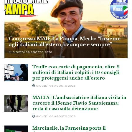
Congresso MAIE La Pampa, Merlo: “Insieme
agli italiani all’estero, ovunque e sempre”
GIOVEDÌ 06 AGOSTO 2026
Truffe con carte di pagamento, oltre 2
milioni di italiani colpiti: i 10 consigli
per proteggersi anche all’estero
GIOVEDÌ 06 AGOSTO 2026
MALTA | L’ambasciatrice italiana visita in
carcere il 15enne Flavio Santoiemma:
resta il caso sulla detenzione
GIOVEDÌ 06 AGOSTO 2026
Marcinelle, la Farnesina porta il