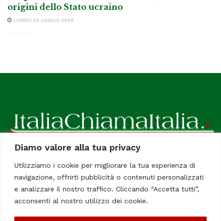
origini dello Stato ucraino
LUNEDÌ 20 LUGLIO 2026
Diamo valore alla tua privacy
ItaliaChiamaItalia, il TUO quotidiano online preferito.
Utilizziamo i cookie per migliorare la tua esperienza di
Dedicato in particolare a tutti gli italiani residenti all'estero.
navigazione, offrirti pubblicità o contenuti personalizzati
Tutti i diritti sono riservati. Quotidiano online indipendente
e analizzare il nostro traffico. Cliccando “Accetta tutti”,
registrato al Tribunale di Civitavecchia, Sezione Stampa e
acconsenti al nostro utilizzo dei cookie.
Informazione. Reg. No. 12/07, Iscrizione al R.O.C No. 200 26