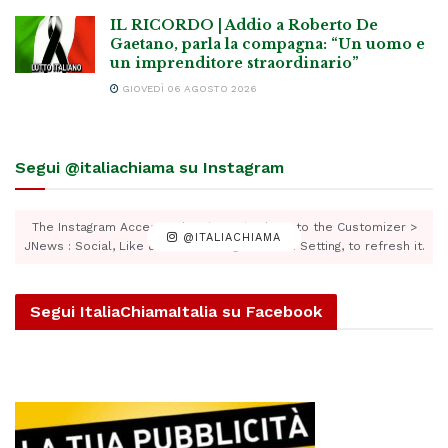
IL RICORDO | Addio a Roberto De
Gaetano, parla la compagna: “Un uomo e
un imprenditore straordinario”
GIOVEDÌ 06 AGOSTO 2026
Segui @italiachiama su Instagram
The Instagram Access Token is expired, Go to the Customizer >
@ITALIACHIAMA
JNews : Social, Like & View > Instagram Feed Setting, to refresh it.
Segui ItaliaChiamaItalia su Facebook