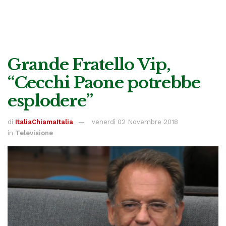
Grande Fratello Vip,
“Cecchi Paone potrebbe
esplodere”
di
ItaliaChiamaItalia
venerdì 02 Novembre 2018
in
Televisione