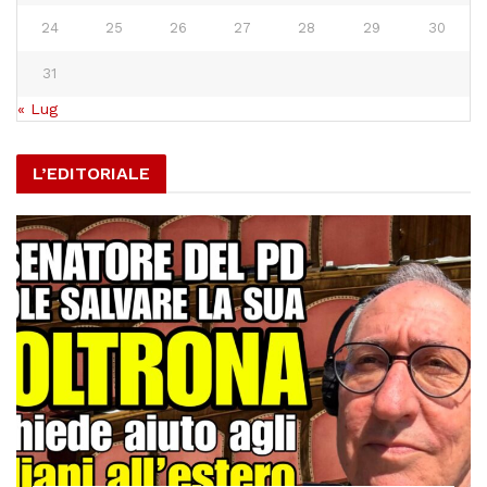
24
25
26
27
28
29
30
31
« Lug
L’EDITORIALE