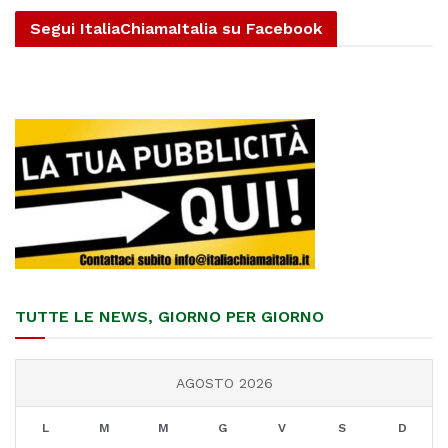
Segui ItaliaChiamaItalia su Facebook
TUTTE LE NEWS, GIORNO PER GIORNO
AGOSTO 2026
L
M
M
G
V
S
D