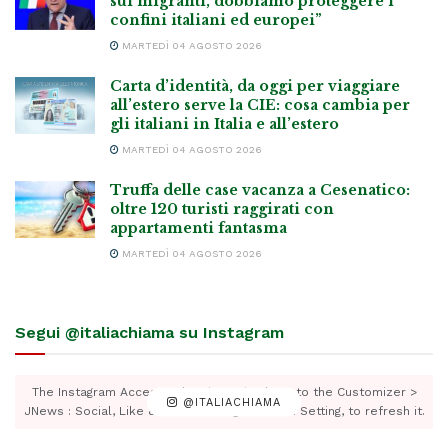
sui migranti, dobbiamo proteggere i
confini italiani ed europei”
MARTEDÌ 04 AGOSTO 2026
Carta d’identità, da oggi per viaggiare
all’estero serve la CIE: cosa cambia per
gli italiani in Italia e all’estero
MARTEDÌ 04 AGOSTO 2026
Truffa delle case vacanza a Cesenatico:
oltre 120 turisti raggirati con
appartamenti fantasma
MARTEDÌ 04 AGOSTO 2026
Segui @italiachiama su Instagram
The Instagram Access Token is expired, Go to the Customizer >
@ITALIACHIAMA
JNews : Social, Like & View > Instagram Feed Setting, to refresh it.