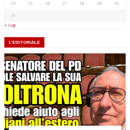
24
25
26
27
28
29
30
31
« Lug
L’EDITORIALE