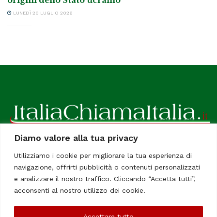
LUNEDÌ 20 LUGLIO 2026
Diamo valore alla tua privacy
ItaliaChiamaItalia, il TUO quotidiano online preferito.
Utilizziamo i cookie per migliorare la tua esperienza di
Dedicato in particolare a tutti gli italiani residenti all'estero.
navigazione, offrirti pubblicità o contenuti personalizzati
Tutti i diritti sono riservati. Quotidiano online indipendente
e analizzare il nostro traffico. Cliccando “Accetta tutti”,
registrato al Tribunale di Civitavecchia, Sezione Stampa e
acconsenti al nostro utilizzo dei cookie.
Informazione. Reg. No. 12/07, Iscrizione al R.O.C No. 200 26
Accettare tutto