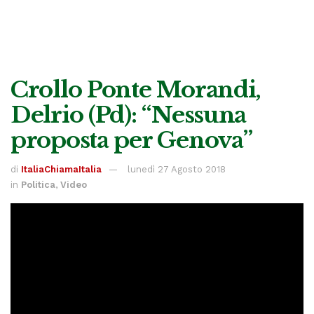
Crollo Ponte Morandi,
Delrio (Pd): “Nessuna
proposta per Genova”
di
ItaliaChiamaItalia
lunedì 27 Agosto 2018
in
Politica
,
Video