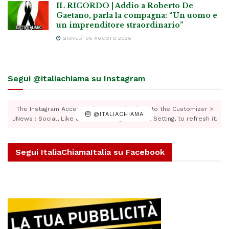
IL RICORDO | Addio a Roberto De
Gaetano, parla la compagna: “Un uomo e
un imprenditore straordinario”
GIOVEDÌ 06 AGOSTO 2026
Segui @italiachiama su Instagram
The Instagram Access Token is expired, Go to the Customizer >
@ITALIACHIAMA
JNews : Social, Like & View > Instagram Feed Setting, to refresh it.
Segui ItaliaChiamaItalia su Facebook