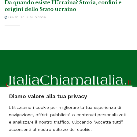
Da quando esiste l’Ucraina? Storia, confini e
origini dello Stato ucraino
LUNEDÌ 20 LUGLIO 2026
Diamo valore alla tua privacy
ItaliaChiamaItalia, il TUO quotidiano online preferito.
Utilizziamo i cookie per migliorare la tua esperienza di
Dedicato in particolare a tutti gli italiani residenti all'estero.
navigazione, offrirti pubblicità o contenuti personalizzati
Tutti i diritti sono riservati. Quotidiano online indipendente
e analizzare il nostro traffico. Cliccando “Accetta tutti”,
registrato al Tribunale di Civitavecchia, Sezione Stampa e
acconsenti al nostro utilizzo dei cookie.
Informazione. Reg. No. 12/07, Iscrizione al R.O.C No. 200 26