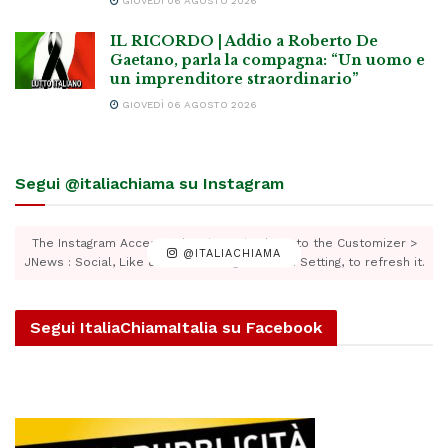
GIOVEDÌ 06 AGOSTO 2026
IL RICORDO | Addio a Roberto De
Gaetano, parla la compagna: “Un uomo e
un imprenditore straordinario”
GIOVEDÌ 06 AGOSTO 2026
Segui @italiachiama su Instagram
The Instagram Access Token is expired, Go to the Customizer >
@ITALIACHIAMA
JNews : Social, Like & View > Instagram Feed Setting, to refresh it.
Segui ItaliaChiamaItalia su Facebook