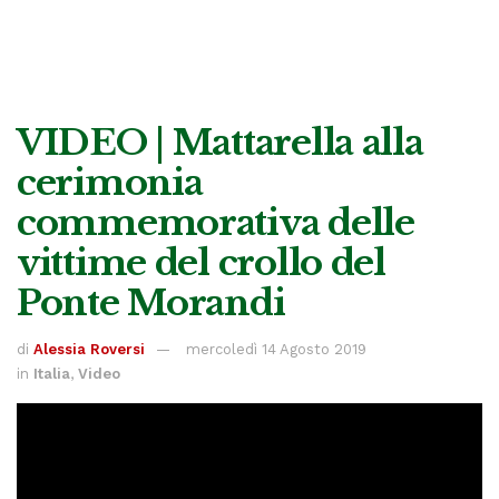
VIDEO | Mattarella alla
cerimonia
commemorativa delle
vittime del crollo del
Ponte Morandi
di
Alessia Roversi
mercoledì 14 Agosto 2019
in
Italia
,
Video