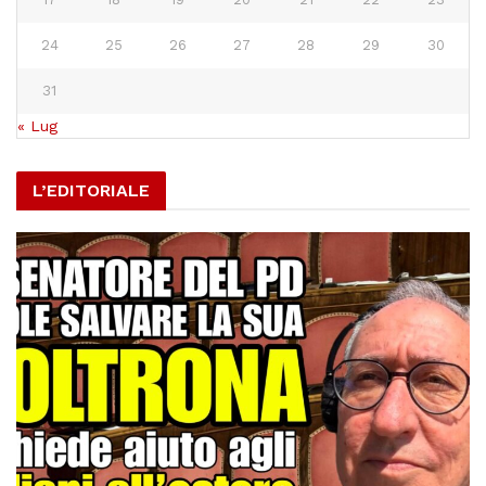
24
25
26
27
28
29
30
31
« Lug
L’EDITORIALE