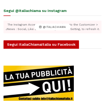
Segui @italiachiama su Instagram
The Instagram Access Token is expired, Go to the Customizer >
@ITALIACHIAMA
JNews : Social, Like & View > Instagram Feed Setting, to refresh it.
Segui ItaliaChiamaItalia su Facebook