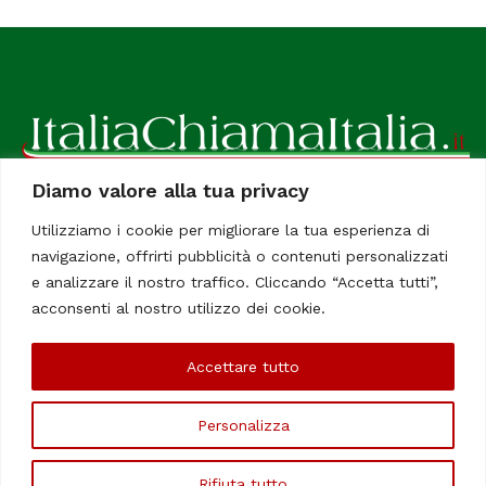
Diamo valore alla tua privacy
ItaliaChiamaItalia, il TUO quotidiano online preferito.
Utilizziamo i cookie per migliorare la tua esperienza di
Dedicato in particolare a tutti gli italiani residenti all'estero.
navigazione, offrirti pubblicità o contenuti personalizzati
Tutti i diritti sono riservati. Quotidiano online indipendente
e analizzare il nostro traffico. Cliccando “Accetta tutti”,
registrato al Tribunale di Civitavecchia, Sezione Stampa e
acconsenti al nostro utilizzo dei cookie.
Informazione. Reg. No. 12/07, Iscrizione al R.O.C No. 200 26
Accettare tutto
Chi Siamo
Contatti
Le Firme
Personalizza
©Copyright 2006/2020 - ItaliaChiamaItalia
Rifiuta tutto