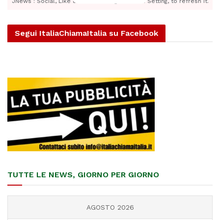
JNews : Social, Like & View > Instagram Feed Setting, to refresh it.
Segui ItaliaChiamaItalia su Facebook
TUTTE LE NEWS, GIORNO PER GIORNO
AGOSTO 2026