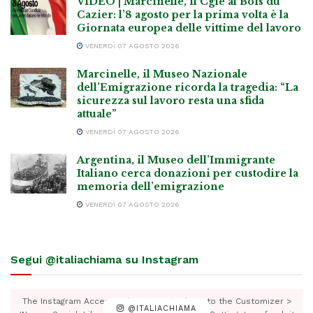
VIDEO | Marcinelle, il Cgie al Bois du
Cazier: l’8 agosto per la prima volta è la
Giornata europea delle vittime del lavoro
VENERDÌ 07 AGOSTO 2026
Marcinelle, il Museo Nazionale
dell’Emigrazione ricorda la tragedia: “La
sicurezza sul lavoro resta una sfida
attuale”
VENERDÌ 07 AGOSTO 2026
Argentina, il Museo dell’Immigrante
Italiano cerca donazioni per custodire la
memoria dell’emigrazione
VENERDÌ 07 AGOSTO 2026
Segui @italiachiama su Instagram
The Instagram Access Token is expired, Go to the Customizer >
@ITALIACHIAMA