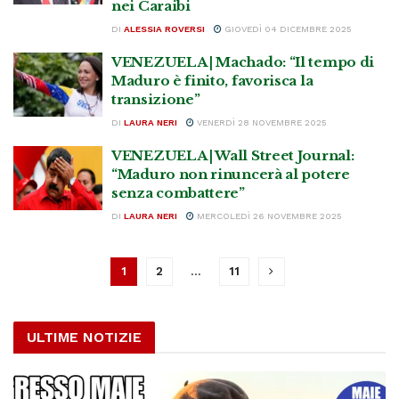
nei Caraibi
DI
ALESSIA ROVERSI
GIOVEDÌ 04 DICEMBRE 2025
VENEZUELA | Machado: “Il tempo di
Maduro è finito, favorisca la
transizione”
DI
LAURA NERI
VENERDÌ 28 NOVEMBRE 2025
VENEZUELA | Wall Street Journal:
“Maduro non rinuncerà al potere
senza combattere”
DI
LAURA NERI
MERCOLEDÌ 26 NOVEMBRE 2025
1
2
…
11
ULTIME NOTIZIE