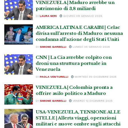
VENEZUELA | Maduro avrebbe un
patrimonio di 3,8 miliardi
DI
LAURA NERI
GIOVEDÌ 08 GENNAIO 2026
AMERICA LATINA E CARAIBI | Celac
divisa sull’arresto di Maduro: nessuna
condanna all’azione degli Stati Uniti
DI
SIMONE GARBELLI
LUNEDÌ 05 GENNAIO 2026
CNN | La Cia avrebbe colpito con
droni una struttura portuale in
Venezuela
DI
PAOLA VENTURELLI
MARTEDÌ 30 DICEMBRE 2025
VENEZUELA | Colombia pronta a
offrire asilo politico a Maduro
DI
SIMONE GARBELLI
VENERDÌ 12 DICEMBRE 2025
USA-VENEZUELA, TENSIONE ALLE
STELLE | Allerta viaggi, operazioni
militari e nuove ombre sugli attacchi