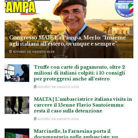
Congresso MAIE La Pampa, Merlo: “Insieme
agli italiani all’estero, ovunque e sempre”
GIOVEDÌ 06 AGOSTO 2026
Truffe con carte di pagamento, oltre 2
milioni di italiani colpiti: i 10 consigli
per proteggersi anche all’estero
GIOVEDÌ 06 AGOSTO 2026
MALTA | L’ambasciatrice italiana visita in
carcere il 15enne Flavio Santoiemma:
resta il caso sulla detenzione
GIOVEDÌ 06 AGOSTO 2026
Marcinelle, la Farnesina porta il
documentario nelle ambasciate: un