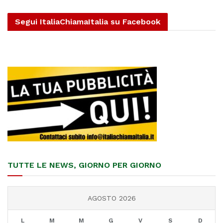
Segui ItaliaChiamaItalia su Facebook
TUTTE LE NEWS, GIORNO PER GIORNO
AGOSTO 2026
L
M
M
G
V
S
D