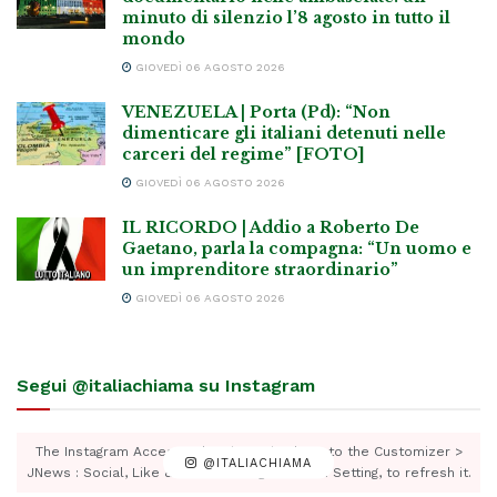
minuto di silenzio l’8 agosto in tutto il
mondo
GIOVEDÌ 06 AGOSTO 2026
VENEZUELA | Porta (Pd): “Non
dimenticare gli italiani detenuti nelle
carceri del regime” [FOTO]
GIOVEDÌ 06 AGOSTO 2026
IL RICORDO | Addio a Roberto De
Gaetano, parla la compagna: “Un uomo e
un imprenditore straordinario”
GIOVEDÌ 06 AGOSTO 2026
Segui @italiachiama su Instagram
The Instagram Access Token is expired, Go to the Customizer >
@ITALIACHIAMA
JNews : Social, Like & View > Instagram Feed Setting, to refresh it.