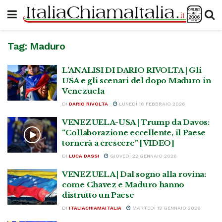
Tag:
Maduro
L’ANALISI DI DARIO RIVOLTA | Gli
USA e gli scenari del dopo Maduro in
Venezuela
DI
DARIO RIVOLTA
LUNEDÌ 16 FEBBRAIO 2026
VENEZUELA-USA | Trump da Davos:
“Collaborazione eccellente, il Paese
tornerà a crescere” [VIDEO]
DI
LUCA DASSI
GIOVEDÌ 22 GENNAIO 2026
VENEZUELA | Dal sogno alla rovina:
come Chavez e Maduro hanno
distrutto un Paese
DI
ITALIACHIAMAITALIA
MARTEDÌ 13 GENNAIO 2026