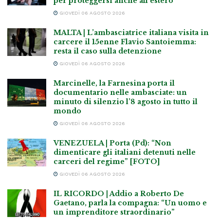
per proteggersi anche all’estero
GIOVEDÌ 06 AGOSTO 2026
MALTA | L’ambasciatrice italiana visita in
carcere il 15enne Flavio Santoiemma:
resta il caso sulla detenzione
GIOVEDÌ 06 AGOSTO 2026
Marcinelle, la Farnesina porta il
documentario nelle ambasciate: un
minuto di silenzio l’8 agosto in tutto il
mondo
GIOVEDÌ 06 AGOSTO 2026
VENEZUELA | Porta (Pd): “Non
dimenticare gli italiani detenuti nelle
carceri del regime” [FOTO]
GIOVEDÌ 06 AGOSTO 2026
IL RICORDO | Addio a Roberto De
Gaetano, parla la compagna: “Un uomo e
un imprenditore straordinario”