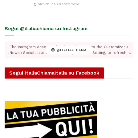
GIOVEDÌ 06 AGOSTO 2026
Segui @italiachiama su Instagram
The Instagram Access Token is expired, Go to the Customizer >
@ITALIACHIAMA
JNews : Social, Like & View > Instagram Feed Setting, to refresh it.
Segui ItaliaChiamaItalia su Facebook