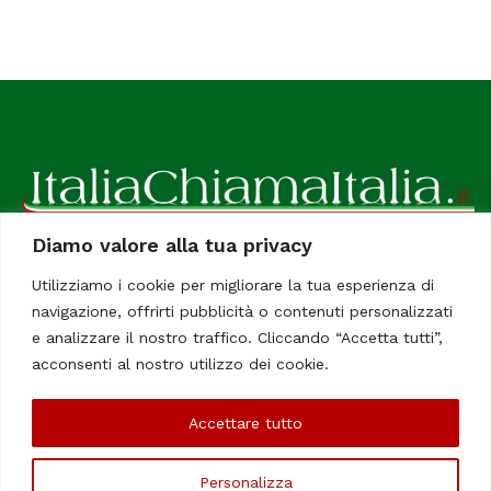
Diamo valore alla tua privacy
ItaliaChiamaItalia, il TUO quotidiano online preferito.
Utilizziamo i cookie per migliorare la tua esperienza di
Dedicato in particolare a tutti gli italiani residenti all'estero.
navigazione, offrirti pubblicità o contenuti personalizzati
Tutti i diritti sono riservati. Quotidiano online indipendente
e analizzare il nostro traffico. Cliccando “Accetta tutti”,
registrato al Tribunale di Civitavecchia, Sezione Stampa e
acconsenti al nostro utilizzo dei cookie.
Informazione. Reg. No. 12/07, Iscrizione al R.O.C No. 200 26
Accettare tutto
Chi Siamo
Contatti
Le Firme
Personalizza