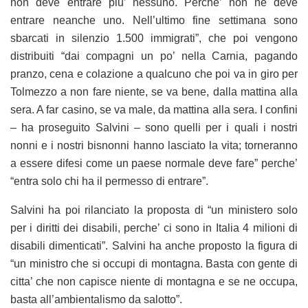
non deve entrare piu’ nessuno. Perche’ non ne deve
entrare neanche uno. Nell’ultimo fine settimana sono
sbarcati in silenzio 1.500 immigrati”, che poi vengono
distribuiti “dai compagni un po’ nella Carnia, pagando
pranzo, cena e colazione a qualcuno che poi va in giro per
Tolmezzo a non fare niente, se va bene, dalla mattina alla
sera. A far casino, se va male, da mattina alla sera. I confini
– ha proseguito Salvini – sono quelli per i quali i nostri
nonni e i nostri bisnonni hanno lasciato la vita; torneranno
a essere difesi come un paese normale deve fare” perche’
“entra solo chi ha il permesso di entrare”.
Salvini ha poi rilanciato la proposta di “un ministero solo
per i diritti dei disabili, perche’ ci sono in Italia 4 milioni di
disabili dimenticati”. Salvini ha anche proposto la figura di
“un ministro che si occupi di montagna. Basta con gente di
citta’ che non capisce niente di montagna e se ne occupa,
basta all’ambientalismo da salotto”.