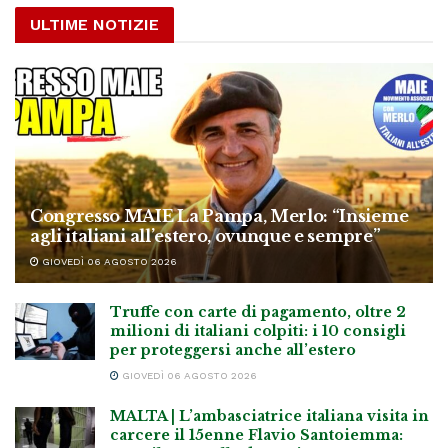
ULTIME NOTIZIE
Congresso MAIE La Pampa, Merlo: “Insieme
agli italiani all’estero, ovunque e sempre”
GIOVEDÌ 06 AGOSTO 2026
Truffe con carte di pagamento, oltre 2
milioni di italiani colpiti: i 10 consigli
per proteggersi anche all’estero
GIOVEDÌ 06 AGOSTO 2026
MALTA | L’ambasciatrice italiana visita in
carcere il 15enne Flavio Santoiemma: