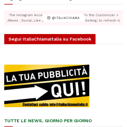
The Instagram Access Token is expired, Go to the Customizer >
@ITALIACHIAMA
JNews : Social, Like & View > Instagram Feed Setting, to refresh it.
Segui ItaliaChiamaItalia su Facebook
TUTTE LE NEWS, GIORNO PER GIORNO