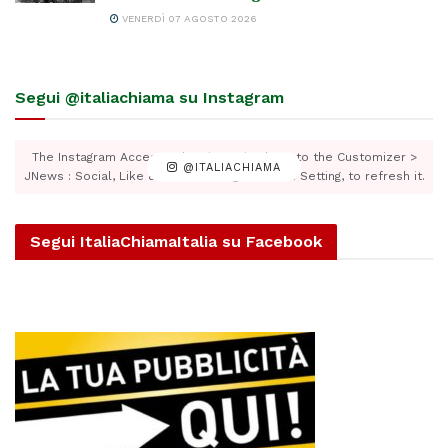
VENERDÌ 07 AGOSTO 2026
Segui @italiachiama su Instagram
The Instagram Access Token is expired, Go to the Customizer >
@ITALIACHIAMA
JNews : Social, Like & View > Instagram Feed Setting, to refresh it.
Segui ItaliaChiamaItalia su Facebook