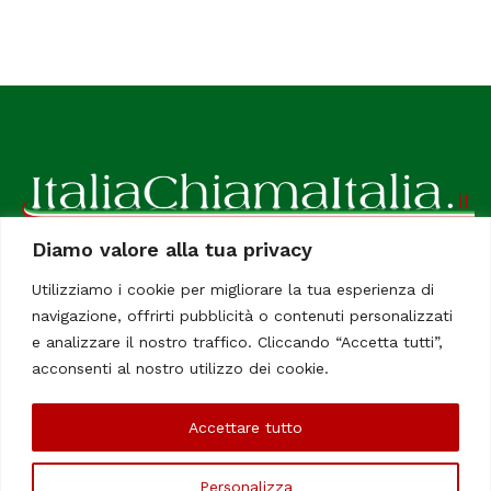
Diamo valore alla tua privacy
ItaliaChiamaItalia, il TUO quotidiano online preferito.
Utilizziamo i cookie per migliorare la tua esperienza di
Dedicato in particolare a tutti gli italiani residenti all'estero.
navigazione, offrirti pubblicità o contenuti personalizzati
Tutti i diritti sono riservati. Quotidiano online indipendente
e analizzare il nostro traffico. Cliccando “Accetta tutti”,
registrato al Tribunale di Civitavecchia, Sezione Stampa e
acconsenti al nostro utilizzo dei cookie.
Informazione. Reg. No. 12/07, Iscrizione al R.O.C No. 200 26
Accettare tutto
Chi Siamo
Contatti
Le Firme
Personalizza