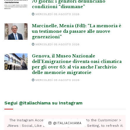
70 giorni: i genitori denunciano
condizioni “disumane”
MERCOLEDÌ 05 AGOSTO 2026
Marcinelle, Menia (FdI): “La memoria è
un testimone da passare alle nuove
generazioni”
MERCOLEDÌ 05 AGOSTO 2026
Genova, il Museo Nazionale
dell’Emigrazione diventa oasi climatica
per gli over 65: al via anche l’archivio
delle memorie migratorie
MERCOLEDÌ 05 AGOSTO 2026
Segui @italiachiama su Instagram
The Instagram Access Token is expired, Go to the Customizer >
@ITALIACHIAMA
JNews : Social, Like & View > Instagram Feed Setting, to refresh it.