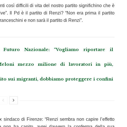
osì difficili di vita del nostro partito significhino che è
ive”. Il Pd è il partito di Renzi? “Non era prima il partito
Franceschini e non sarà il partito di Renzi”.
Futuro Nazionale: “Vogliamo riportare il
eloni mezzo milione di lavoratori in più,
llito sui migranti, dobbiamo proteggere i confini
ex sindaco di Firenze: “Renzi sembra non capire l’effetto
e non ha capito, avrei davvero la conferma della sua