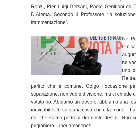
Renzi, Pier Luigi Bersani, Paolo Gentiloni ed 
D’Alema. Secondo il Professore “la soluzione,
frammentazione”.
Nel Pd
Emili
augur
ne va
uno de
Raitre
partito che è comune. Colgo l’occasione pe
separazione, non vuole divisione, ma ci chiede un
votato no. Abbiamo un dovere, abbiamo una res
inevitabile c’è solo una cosa che è la morte – ha 
noi che siamo padroni dei nostri destini. Non s
prigioniero. Liberiamocene!”.