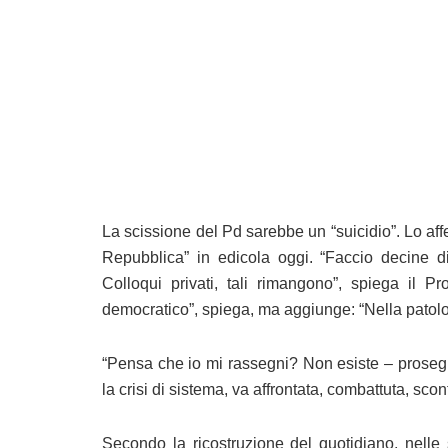
La scissione del Pd sarebbe un “suicidio”. Lo af
Repubblica” in edicola oggi. “Faccio decine di 
Colloqui privati, tali rimangono”, spiega il P
democratico”, spiega, ma aggiunge: “Nella patolog
“Pensa che io mi rassegni? Non esiste – prosegue
la crisi di sistema, va affrontata, combattuta, scon
Secondo la ricostruzione del quotidiano, nelle s