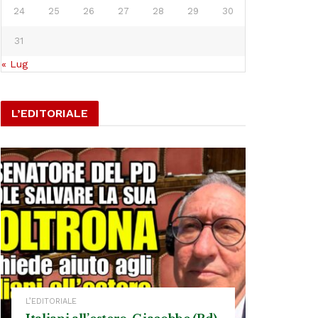
24
25
26
27
28
29
30
31
« Lug
L’EDITORIALE
L’EDITORIALE