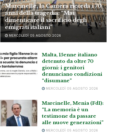
Marcinelle, la Camera ricorda i 70
anni della tragedia: “Mai
dimenticare il sacrificio degli
emigrati italiani”
MERCOLEDÌ 05 AGOSTO 2026
Malta, 15enne italiano
detenuto da oltre 70
giorni: i genitori
denunciano condizioni
“disumane”
MERCOLEDÌ 05 AGOSTO 2026
Marcinelle, Menia (FdI):
“La memoria è un
testimone da passare
alle nuove generazioni”
MERCOLEDÌ 05 AGOSTO 2026