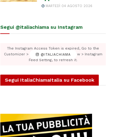
MARTEDÌ 04 AGOSTO 2026
Segui @italiachiama su Instagram
The Instagram Access Token is expired, Go to the
Customizer > JNews : Social, Like & View > Instagram
@ITALIACHIAMA
Feed Setting, to refresh it.
Segui ItaliaChiamaItalia su Facebook