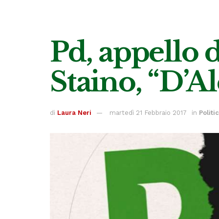
Pd, appello d
Staino, “D’A
di
Laura Neri
martedì 21 Febbraio 2017
in
Politi