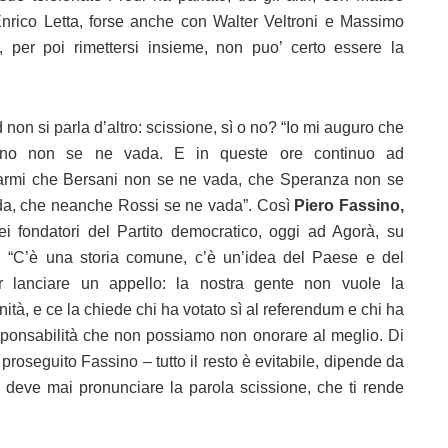
Enrico Letta, forse anche con Walter Veltroni e Massimo
 per poi rimettersi insieme, non puo’ certo essere la
 non si parla d’altro: scissione, sì o no? “Io mi auguro che
ano non se ne vada. E in queste ore continuo ad
armi che Bersani non se ne vada, che Speranza non se
da, che neanche Rossi se ne vada”. Così
Piero Fassino,
i fondatori del Partito democratico, oggi ad Agorà, su
. “C’è una storia comune, c’è un’idea del Paese e del
r lanciare un appello: la nostra gente non vuole la
ità, e ce la chiede chi ha votato sì al referendum e chi ha
ponsabilità che non possiamo non onorare al meglio. Di
proseguito Fassino – tutto il resto è evitabile, dipende da
i deve mai pronunciare la parola scissione, che ti rende