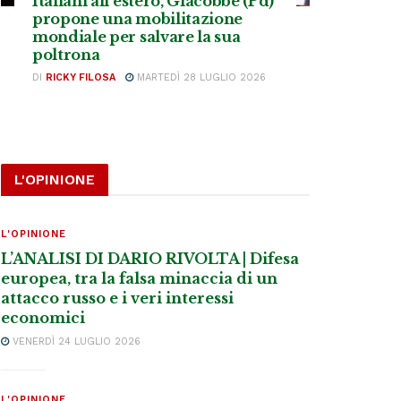
Italiani all’estero, Giacobbe (Pd)
propone una mobilitazione
mondiale per salvare la sua
poltrona
DI
RICKY FILOSA
MARTEDÌ 28 LUGLIO 2026
L'OPINIONE
L'OPINIONE
L’ANALISI DI DARIO RIVOLTA | Difesa
europea, tra la falsa minaccia di un
attacco russo e i veri interessi
economici
VENERDÌ 24 LUGLIO 2026
L'OPINIONE