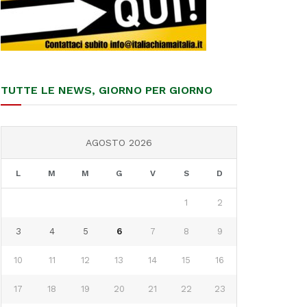
TUTTE LE NEWS, GIORNO PER GIORNO
AGOSTO 2026
L
M
M
G
V
S
D
1
2
3
4
5
6
7
8
9
10
11
12
13
14
15
16
17
18
19
20
21
22
23