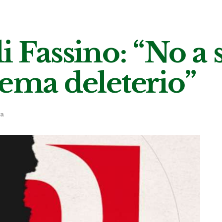
i Fassino: “No a s
lema deleterio”
ca