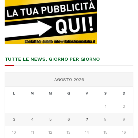
TUTTE LE NEWS, GIORNO PER GIORNO
AGOSTO 2026
L
M
M
G
V
S
D
1
2
3
4
5
6
7
8
9
10
11
12
13
14
15
16