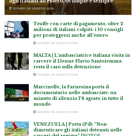
agli italiani all’estero, ovunque e sempre”
GIOVEDÌ 06 AGOSTO 2026
Truffe con carte di pagamento, oltre 2
milioni di italiani colpiti: i 10 consigli
per proteggersi anche all’estero
GIOVEDÌ 06 AGOSTO 2026
MALTA | L’ambasciatrice italiana visita in
carcere il 15enne Flavio Santoiemma:
resta il caso sulla detenzione
GIOVEDÌ 06 AGOSTO 2026
Marcinelle, la Farnesina porta il
documentario nelle ambasciate: un
minuto di silenzio l’8 agosto in tutto il
mondo
GIOVEDÌ 06 AGOSTO 2026
VENEZUELA | Porta (Pd): “Non
dimenticare gli italiani detenuti nelle
carceri del regime” [FOTO]