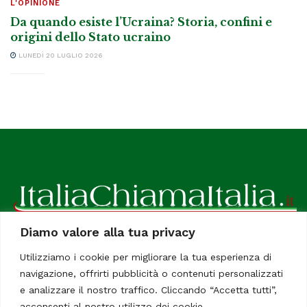
L'OPINIONE
Da quando esiste l’Ucraina? Storia, confini e
origini dello Stato ucraino
LUNEDÌ 20 LUGLIO 2026
Diamo valore alla tua privacy
ItaliaChiamaItalia, il TUO quotidiano online preferito.
Utilizziamo i cookie per migliorare la tua esperienza di
Dedicato in particolare a tutti gli italiani residenti all'estero.
navigazione, offrirti pubblicità o contenuti personalizzati
Tutti i diritti sono riservati. Quotidiano online indipendente
e analizzare il nostro traffico. Cliccando “Accetta tutti”,
registrato al Tribunale di Civitavecchia, Sezione Stampa e
acconsenti al nostro utilizzo dei cookie.