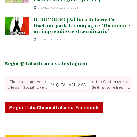
GIOVEDÌ 06 AGOSTO 2026
IL RICORDO | Addio a Roberto De
Gaetano, parla la compagna: “Un uomo e
un imprenditore straordinario”
GIOVEDÌ 06 AGOSTO 2026
Segui @italiachiama su Instagram
The Instagram Access Token is expired, Go to the Customizer >
@ITALIACHIAMA
JNews : Social, Like & View > Instagram Feed Setting, to refresh it.
Segui ItaliaChiamaItalia su Facebook