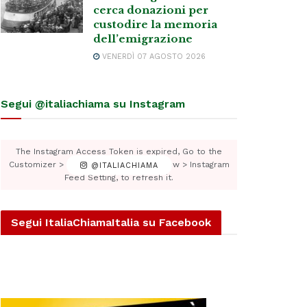
cerca donazioni per
custodire la memoria
dell’emigrazione
VENERDÌ 07 AGOSTO 2026
Segui @italiachiama su Instagram
The Instagram Access Token is expired, Go to the
Customizer > JNews : Social, Like & View > Instagram
@ITALIACHIAMA
Feed Setting, to refresh it.
Segui ItaliaChiamaItalia su Facebook