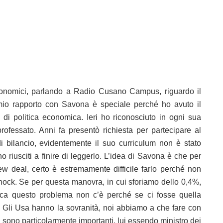
conomici, parlando a Radio Cusano Campus, riguardo il
 mio rapporto con Savona è speciale perché ho avuto il
 di politica economica. Ieri ho riconosciuto in ogni sua
fessato. Anni fa presentò richiesta per partecipare al
di bilancio, evidentemente il suo curriculum non è stato
o riusciti a finire di leggerlo. L’idea di Savona è che per
new deal, certo è estremamente difficile farlo perché non
shock. Se per questa manovra, in cui sforiamo dello 0,4%,
rica questo problema non c’è perché se ci fosse quella
li Usa hanno la sovranità, noi abbiamo a che fare con
E sono particolarmente importanti, lui essendo ministro dei