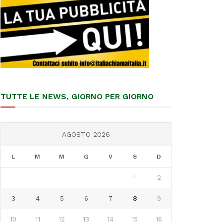
TUTTE LE NEWS, GIORNO PER GIORNO
AGOSTO 2026
L
M
M
G
V
S
D
1
2
3
4
5
6
7
8
9
10
11
12
13
14
15
16