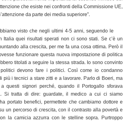
’attenzione che esiste nei confronti della Commissione UE,
ttenzione da parte dei media superiore”.
abbiamo visto che negli ultimi 4-5 anni, seguendo le
 Italia quei risultati sperati non ci sono stati. Se c’è un
untando alla crescita, per me fa una cosa ottima. Però il
vesse funzionare questa nuova impostazione di politica
bbero titolati a seguire la stessa strada. Io sono convinto
i politici devono fare i politici. Così come io condanno
i più i tecnici a stare zitti e a lavorare. Parlo di Boeri, ma
 a questi signori perché, quando il Portogallo sforava
a. Si tratta di dire: guardate, il medico a cui ci siamo
ci ha portato benefici, permettete che cambiamo dottore e
 un percorso di crescita, con il contrasto alla povertà e
con la camicia azzurra con le stelline sopra. Purtroppo