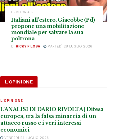
L’EDITORIALE
Italiani all’estero, Giacobbe (Pd)
propone una mobilitazione
mondiale per salvare la sua
poltrona
DI
RICKY FILOSA
MARTEDÌ 28 LUGLIO 2026
L'OPINIONE
L'OPINIONE
L’ANALISI DI DARIO RIVOLTA | Difesa
europea, tra la falsa minaccia di un
attacco russo e i veri interessi
economici
VENERDÌ 24 LUGLIO 2026