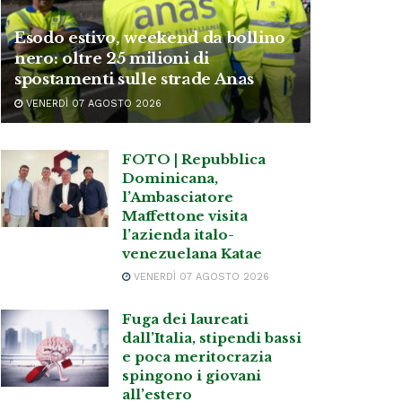
Esodo estivo, weekend da bollino
nero: oltre 25 milioni di
spostamenti sulle strade Anas
VENERDÌ 07 AGOSTO 2026
FOTO | Repubblica
Dominicana,
l’Ambasciatore
Maffettone visita
l’azienda italo-
venezuelana Katae
VENERDÌ 07 AGOSTO 2026
Fuga dei laureati
dall’Italia, stipendi bassi
e poca meritocrazia
spingono i giovani
all’estero