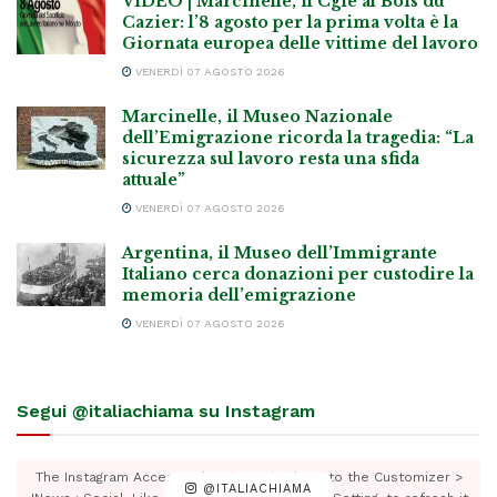
VIDEO | Marcinelle, il Cgie al Bois du
Cazier: l’8 agosto per la prima volta è la
Giornata europea delle vittime del lavoro
VENERDÌ 07 AGOSTO 2026
Marcinelle, il Museo Nazionale
dell’Emigrazione ricorda la tragedia: “La
sicurezza sul lavoro resta una sfida
attuale”
VENERDÌ 07 AGOSTO 2026
Argentina, il Museo dell’Immigrante
Italiano cerca donazioni per custodire la
memoria dell’emigrazione
VENERDÌ 07 AGOSTO 2026
Segui @italiachiama su Instagram
The Instagram Access Token is expired, Go to the Customizer >
@ITALIACHIAMA