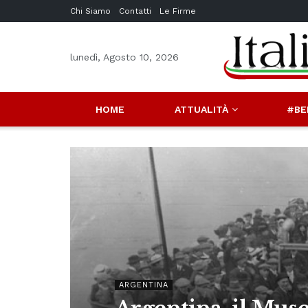
Chi Siamo
Contatti
Le Firme
lunedì, Agosto 10, 2026
HOME
ATTUALITÀ
#BE
ARGENTINA