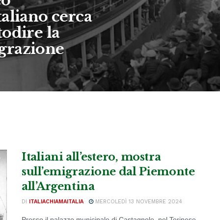
eo
aliano cerca
odire la
grazione
Italiani all’estero, mostra
sull’emigrazione dal Piemonte
all’Argentina
DI
ITALIACHIAMAITALIA
MERCOLEDÌ 13 NOVEMBRE 2024
Presso il palazzo municipale di Castagnole, nel Torinese,