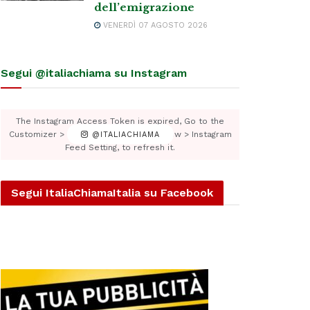
dell’emigrazione
VENERDÌ 07 AGOSTO 2026
Segui @italiachiama su Instagram
The Instagram Access Token is expired, Go to the
Customizer > JNews : Social, Like & View > Instagram
@ITALIACHIAMA
Feed Setting, to refresh it.
Segui ItaliaChiamaItalia su Facebook