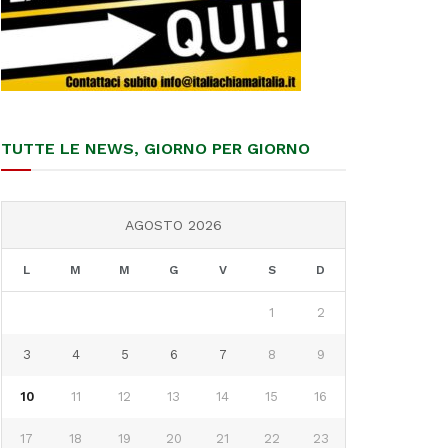
TUTTE LE NEWS, GIORNO PER GIORNO
AGOSTO 2026
L
M
M
G
V
S
D
1
2
3
4
5
6
7
8
9
10
11
12
13
14
15
16
17
18
19
20
21
22
23