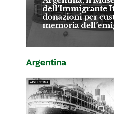
Argentina, il Mus
dell’Immigrante It
donazioni per cust
memoria dell’emi
Argentina
ARGENTINA