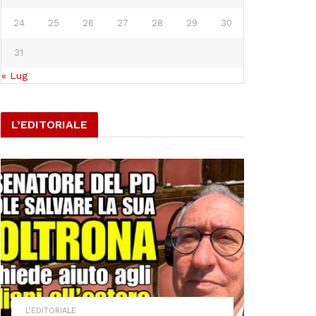
24
25
26
27
28
29
30
31
« Lug
L’EDITORIALE
L’EDITORIALE