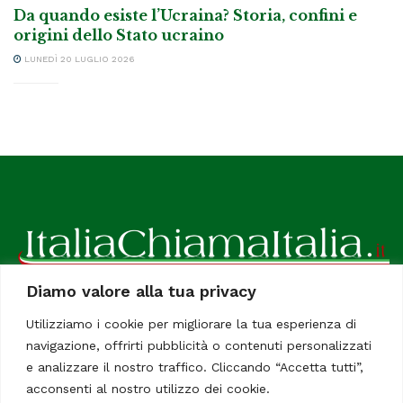
Da quando esiste l’Ucraina? Storia, confini e
origini dello Stato ucraino
LUNEDÌ 20 LUGLIO 2026
Diamo valore alla tua privacy
ItaliaChiamaItalia, il TUO quotidiano online preferito.
Utilizziamo i cookie per migliorare la tua esperienza di
Dedicato in particolare a tutti gli italiani residenti all'estero.
navigazione, offrirti pubblicità o contenuti personalizzati
Tutti i diritti sono riservati. Quotidiano online indipendente
e analizzare il nostro traffico. Cliccando “Accetta tutti”,
registrato al Tribunale di Civitavecchia, Sezione Stampa e
acconsenti al nostro utilizzo dei cookie.
Informazione. Reg. No. 12/07, Iscrizione al R.O.C No. 200 26