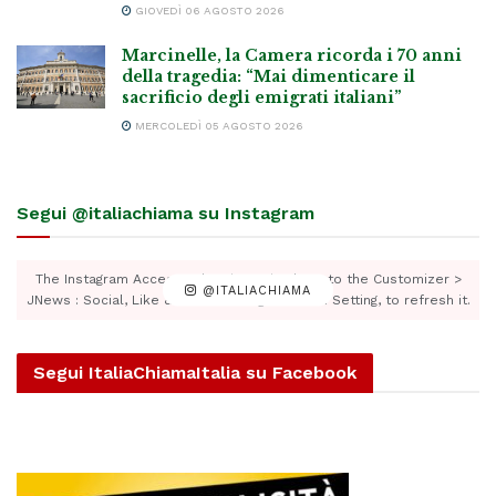
GIOVEDÌ 06 AGOSTO 2026
Marcinelle, la Camera ricorda i 70 anni
della tragedia: “Mai dimenticare il
sacrificio degli emigrati italiani”
MERCOLEDÌ 05 AGOSTO 2026
Segui @italiachiama su Instagram
The Instagram Access Token is expired, Go to the Customizer >
@ITALIACHIAMA
JNews : Social, Like & View > Instagram Feed Setting, to refresh it.
Segui ItaliaChiamaItalia su Facebook