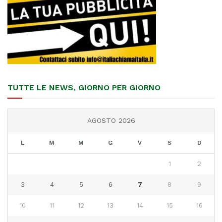
TUTTE LE NEWS, GIORNO PER GIORNO
AGOSTO 2026
L
M
M
G
V
S
D
1
2
3
4
5
6
7
8
9
10
11
12
13
14
15
16