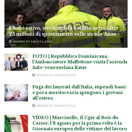
Esodo estivo, weekend da bollino nero: oltre
25 milioni di spostamenti sulle strade Anas
VENERDÌ 07 AGOSTO 2026
FOTO | Repubblica Dominicana,
l’Ambasciatore Maffettone visita l’azienda
italo-venezuelana Katae
VENERDÌ 07 AGOSTO 2026
Fuga dei laureati dall’Italia, stipendi bassi
e poca meritocrazia spingono i giovani
all’estero
VENERDÌ 07 AGOSTO 2026
VIDEO | Marcinelle, il Cgie al Bois du
Cazier: l’8 agosto per la prima volta è la
Giornata europea delle vittime del lavoro