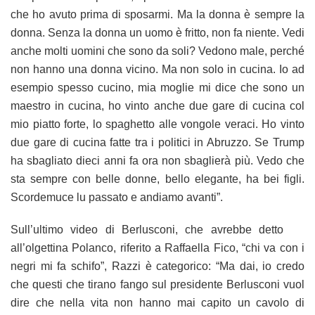
che ho avuto prima di sposarmi. Ma la donna è sempre la
donna. Senza la donna un uomo è fritto, non fa niente. Vedi
anche molti uomini che sono da soli? Vedono male, perché
non hanno una donna vicino. Ma non solo in cucina. Io ad
esempio spesso cucino, mia moglie mi dice che sono un
maestro in cucina, ho vinto anche due gare di cucina col
mio piatto forte, lo spaghetto alle vongole veraci. Ho vinto
due gare di cucina fatte tra i politici in Abruzzo. Se Trump
ha sbagliato dieci anni fa ora non sbaglierà più. Vedo che
sta sempre con belle donne, bello elegante, ha bei figli.
Scordemuce lu passato e andiamo avanti”.
Sull’ultimo video di Berlusconi, che avrebbe detto
all’olgettina Polanco, riferito a Raffaella Fico, “chi va con i
negri mi fa schifo”, Razzi è categorico: “Ma dai, io credo
che questi che tirano fango sul presidente Berlusconi vuol
dire che nella vita non hanno mai capito un cavolo di