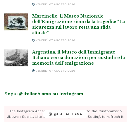
VENERDÌ 07 AGOSTO 2026
Marcinelle, il Museo Nazionale
dell’Emigrazione ricorda la tragedia: “La
sicurezza sul lavoro resta una sfida
attuale”
VENERDÌ 07 AGOSTO 2026
Argentina, il Museo dell’Immigrante
Italiano cerca donazioni per custodire la
memoria dell’emigrazione
VENERDÌ 07 AGOSTO 2026
Segui @italiachiama su Instagram
The Instagram Access Token is expired, Go to the Customizer >
@ITALIACHIAMA
JNews : Social, Like & View > Instagram Feed Setting, to refresh it.