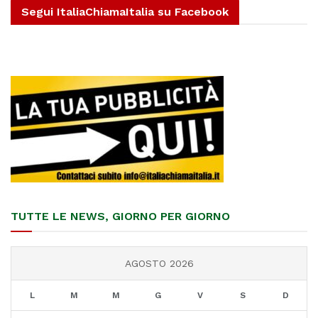
Segui ItaliaChiamaItalia su Facebook
TUTTE LE NEWS, GIORNO PER GIORNO
AGOSTO 2026
L
M
M
G
V
S
D