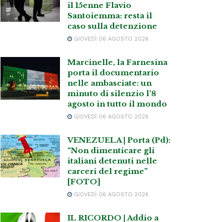
il 15enne Flavio
Santoiemma: resta il
caso sulla detenzione
GIOVEDÌ 06 AGOSTO 2026
Marcinelle, la Farnesina
porta il documentario
nelle ambasciate: un
minuto di silenzio l’8
agosto in tutto il mondo
GIOVEDÌ 06 AGOSTO 2026
VENEZUELA | Porta (Pd):
“Non dimenticare gli
italiani detenuti nelle
carceri del regime”
[FOTO]
GIOVEDÌ 06 AGOSTO 2026
IL RICORDO | Addio a