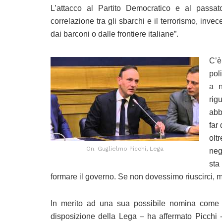
L’attacco al Partito Democratico e al passa
correlazione tra gli sbarchi e il terrorismo, inve
dai barconi o dalle frontiere italiane”.
C’è
pol
a n
rig
abb
far
olt
On. Guglielmo Picchi, Lega
neg
sta
formare il governo. Se non dovessimo riuscirci, me
In merito ad una sua possibile nomina come M
disposizione della Lega – ha affermato Picchi 