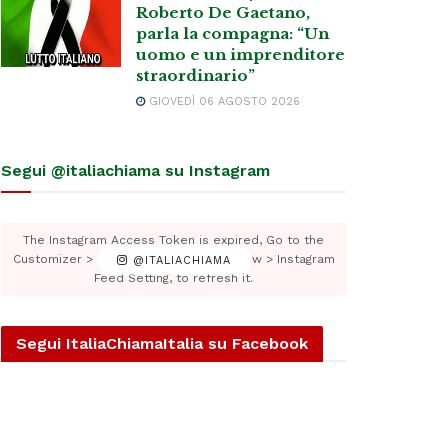
Roberto De Gaetano,
parla la compagna: “Un
uomo e un imprenditore
straordinario”
GIOVEDÌ 06 AGOSTO 2026
Segui @italiachiama su Instagram
The Instagram Access Token is expired, Go to the
Customizer > JNews : Social, Like & View > Instagram
@ITALIACHIAMA
Feed Setting, to refresh it.
Segui ItaliaChiamaItalia su Facebook