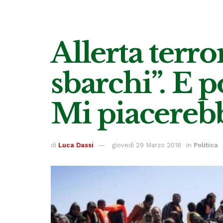
Allerta terro
sbarchi”. E p
Mi piacereb
di
Luca Dassi
giovedì 29 Marzo 2018
in
Politica