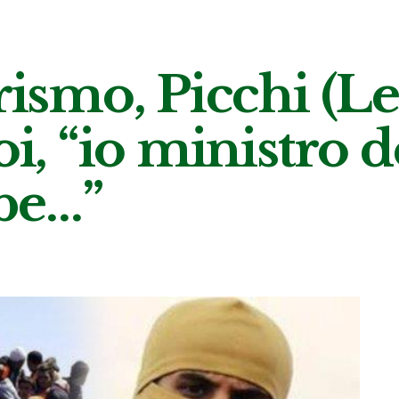
rismo, Picchi (Le
oi, “io ministro d
be…”