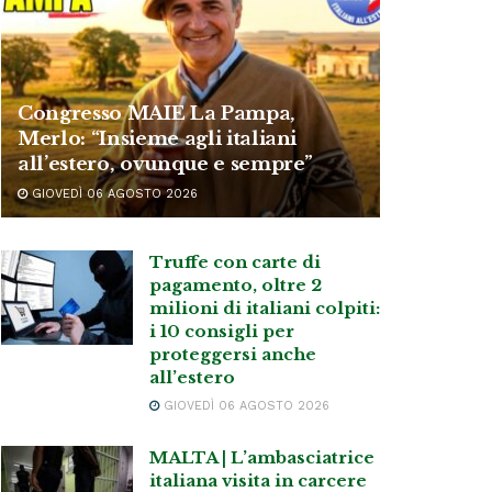
Congresso MAIE La Pampa,
Merlo: “Insieme agli italiani
all’estero, ovunque e sempre”
GIOVEDÌ 06 AGOSTO 2026
Truffe con carte di
pagamento, oltre 2
milioni di italiani colpiti:
i 10 consigli per
proteggersi anche
all’estero
GIOVEDÌ 06 AGOSTO 2026
MALTA | L’ambasciatrice
italiana visita in carcere