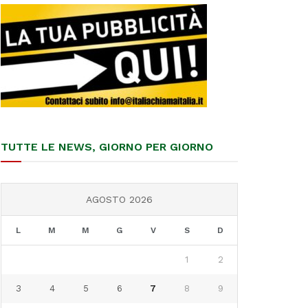
TUTTE LE NEWS, GIORNO PER GIORNO
AGOSTO 2026
L
M
M
G
V
S
D
1
2
3
4
5
6
7
8
9