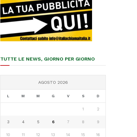
TUTTE LE NEWS, GIORNO PER GIORNO
AGOSTO 2026
L
M
M
G
V
S
D
1
2
3
4
5
6
7
8
9
10
11
12
13
14
15
16