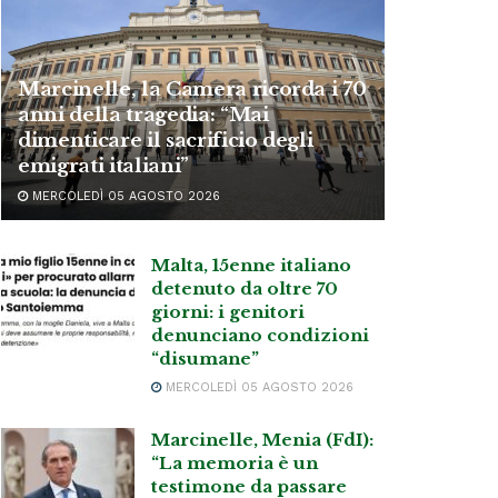
Marcinelle, la Camera ricorda i 70
anni della tragedia: “Mai
dimenticare il sacrificio degli
emigrati italiani”
MERCOLEDÌ 05 AGOSTO 2026
Malta, 15enne italiano
detenuto da oltre 70
giorni: i genitori
denunciano condizioni
“disumane”
MERCOLEDÌ 05 AGOSTO 2026
Marcinelle, Menia (FdI):
“La memoria è un
testimone da passare