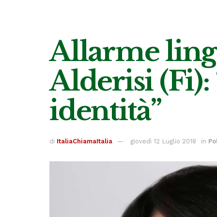
Allarme ling
Alderisi (Fi)
identità”
di
ItaliaChiamaItalia
giovedì 12 Luglio 2018
in
Po