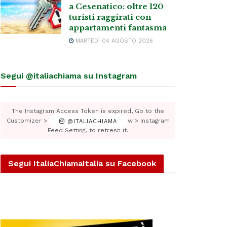
a Cesenatico: oltre 120
turisti raggirati con
appartamenti fantasma
MARTEDÌ 04 AGOSTO 2026
Segui @italiachiama su Instagram
The Instagram Access Token is expired, Go to the
Customizer > JNews : Social, Like & View > Instagram
@ITALIACHIAMA
Feed Setting, to refresh it.
Segui ItaliaChiamaItalia su Facebook