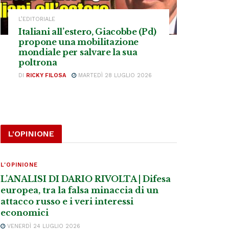
L’EDITORIALE
Italiani all’estero, Giacobbe (Pd)
propone una mobilitazione
mondiale per salvare la sua
poltrona
DI
RICKY FILOSA
MARTEDÌ 28 LUGLIO 2026
L'OPINIONE
L'OPINIONE
L’ANALISI DI DARIO RIVOLTA | Difesa
europea, tra la falsa minaccia di un
attacco russo e i veri interessi
economici
VENERDÌ 24 LUGLIO 2026