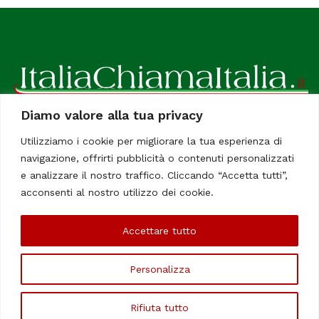
Diamo valore alla tua privacy
ItaliaChiamaItalia, il TUO quotidiano online preferito.
Utilizziamo i cookie per migliorare la tua esperienza di
Dedicato in particolare a tutti gli italiani residenti all'estero.
navigazione, offrirti pubblicità o contenuti personalizzati
Tutti i diritti sono riservati. Quotidiano online indipendente
e analizzare il nostro traffico. Cliccando “Accetta tutti”,
registrato al Tribunale di Civitavecchia, Sezione Stampa e
acconsenti al nostro utilizzo dei cookie.
Informazione. Reg. No. 12/07, Iscrizione al R.O.C No. 200 26
Accettare tutto
Chi Siamo
Contatti
Le Firme
Personalizza
©Copyright 2006/2020 - ItaliaChiamaItalia
Rifiuta tutto