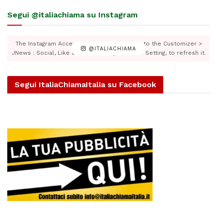
Segui @italiachiama su Instagram
The Instagram Access Token is expired, Go to the Customizer >
@ITALIACHIAMA
JNews : Social, Like & View > Instagram Feed Setting, to refresh it.
Segui ItaliaChiamaItalia su Facebook