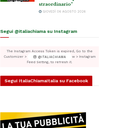
straordinario”
GIOVEDÌ 06 AGOSTO 2026
Segui @italiachiama su Instagram
The Instagram Access Token is expired, Go to the
Customizer > JNews : Social, Like & View > Instagram
@ITALIACHIAMA
Feed Setting, to refresh it.
Segui ItaliaChiamaItalia su Facebook