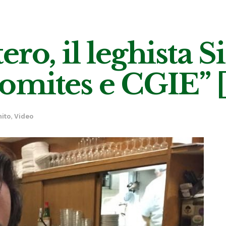
stero, il leghista 
omites e CGIE”
ito
,
Video