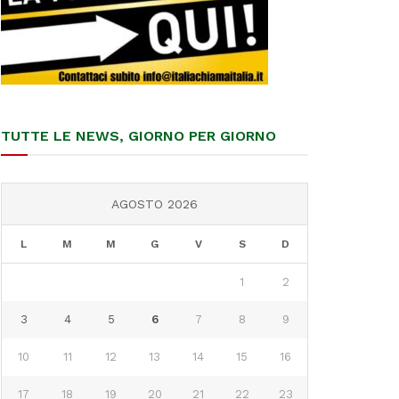
TUTTE LE NEWS, GIORNO PER GIORNO
AGOSTO 2026
L
M
M
G
V
S
D
1
2
3
4
5
6
7
8
9
10
11
12
13
14
15
16
17
18
19
20
21
22
23