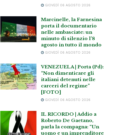
GIOVEDÌ 06 AGOSTO 2026
Marcinelle, la Farnesina
porta il documentario
nelle ambasciate: un
minuto di silenzio l’8
agosto in tutto il mondo
GIOVEDÌ 06 AGOSTO 2026
VENEZUELA | Porta (Pd):
“Non dimenticare gli
italiani detenuti nelle
carceri del regime”
[FOTO]
GIOVEDÌ 06 AGOSTO 2026
IL RICORDO | Addio a
Roberto De Gaetano,
parla la compagna: “Un
uomo e un imprenditore