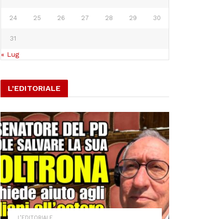
24
25
26
27
28
29
30
31
« Lug
L’EDITORIALE
L’EDITORIALE