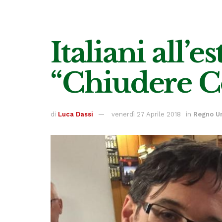
Italiani all’e
“Chiudere C
di
Luca Dassi
venerdì 27 Aprile 2018
in
Regno Un