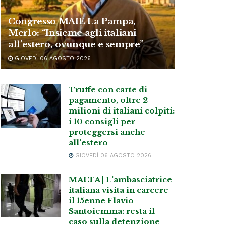
Congresso MAIE La Pampa,
Merlo: “Insieme agli italiani
all’estero, ovunque e sempre”
GIOVEDÌ 06 AGOSTO 2026
Truffe con carte di
pagamento, oltre 2
milioni di italiani colpiti:
i 10 consigli per
proteggersi anche
all’estero
GIOVEDÌ 06 AGOSTO 2026
MALTA | L’ambasciatrice
italiana visita in carcere
il 15enne Flavio
Santoiemma: resta il
caso sulla detenzione