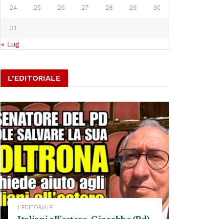
24
25
26
27
28
29
30
31
« Lug
L’EDITORIALE
L’EDITORIALE