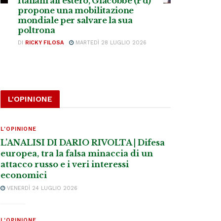
Italiani all’estero, Giacobbe (Pd)
propone una mobilitazione
mondiale per salvare la sua
poltrona
DI
RICKY FILOSA
MARTEDÌ 28 LUGLIO 2026
L'OPINIONE
L'OPINIONE
L’ANALISI DI DARIO RIVOLTA | Difesa
europea, tra la falsa minaccia di un
attacco russo e i veri interessi
economici
VENERDÌ 24 LUGLIO 2026
L'OPINIONE