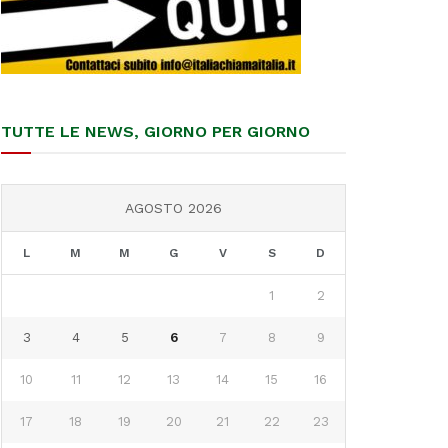
TUTTE LE NEWS, GIORNO PER GIORNO
AGOSTO 2026
L
M
M
G
V
S
D
1
2
3
4
5
6
7
8
9
10
11
12
13
14
15
16
17
18
19
20
21
22
23