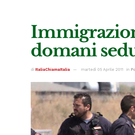
Immigrazione
domani sedu
di
ItaliaChiamaItalia
martedì 05 Aprile 2011
in
Po