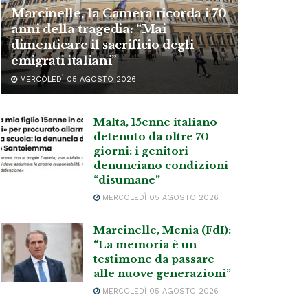
Marcinelle, la Camera ricorda i 70
anni della tragedia: “Mai
dimenticare il sacrificio degli
emigrati italiani”
MERCOLEDÌ 05 AGOSTO 2026
Malta, 15enne italiano
detenuto da oltre 70
giorni: i genitori
denunciano condizioni
“disumane”
MERCOLEDÌ 05 AGOSTO 2026
Marcinelle, Menia (FdI):
“La memoria è un
testimone da passare
alle nuove generazioni”
MERCOLEDÌ 05 AGOSTO 2026