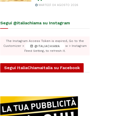
MARTEDÌ 04 AGOSTO 2026
Segui @italiachiama su Instagram
The Instagram Access Token is expired, Go to the
Customizer > JNews : Social, Like & View > Instagram
@ITALIACHIAMA
Feed Setting, to refresh it.
Segui ItaliaChiamaItalia su Facebook