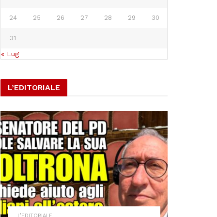
24
25
26
27
28
29
30
31
« Lug
L’EDITORIALE
L’EDITORIALE