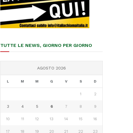
TUTTE LE NEWS, GIORNO PER GIORNO
AGOSTO 2026
L
M
M
G
V
S
D
1
2
3
4
5
6
7
8
9
10
11
12
13
14
15
16
17
18
19
20
21
22
23