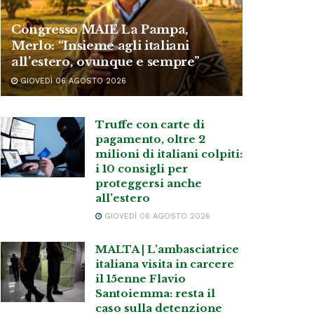
Congresso MAIE La Pampa,
Merlo: “Insieme agli italiani
all’estero, ovunque e sempre”
GIOVEDÌ 06 AGOSTO 2026
Truffe con carte di
pagamento, oltre 2
milioni di italiani colpiti:
i 10 consigli per
proteggersi anche
all’estero
GIOVEDÌ 06 AGOSTO 2026
MALTA | L’ambasciatrice
italiana visita in carcere
il 15enne Flavio
Santoiemma: resta il
caso sulla detenzione