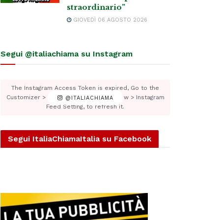
straordinario”
GIOVEDÌ 06 AGOSTO 2026
Segui @italiachiama su Instagram
The Instagram Access Token is expired, Go to the
Customizer > JNews : Social, Like & View > Instagram
@ITALIACHIAMA
Feed Setting, to refresh it.
Segui ItaliaChiamaItalia su Facebook