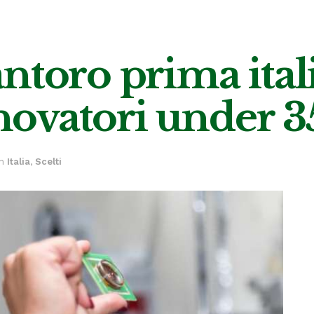
ntoro prima ital
nnovatori under 3
in
Italia
,
Scelti