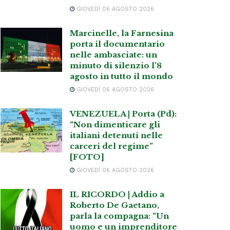
GIOVEDÌ 06 AGOSTO 2026
Marcinelle, la Farnesina
porta il documentario
nelle ambasciate: un
minuto di silenzio l’8
agosto in tutto il mondo
GIOVEDÌ 06 AGOSTO 2026
VENEZUELA | Porta (Pd):
“Non dimenticare gli
italiani detenuti nelle
carceri del regime”
[FOTO]
GIOVEDÌ 06 AGOSTO 2026
IL RICORDO | Addio a
Roberto De Gaetano,
parla la compagna: “Un
uomo e un imprenditore