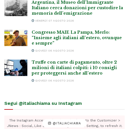
Argentina, il Museo dell’Immigrante
Italiano cerca donazioni per custodire la
memoria dell’emigrazione
VENERDÌ 07 AGOSTO 2026
Congresso MAIE La Pampa, Merlo:
“Insieme agli italiani all’estero, ovunque
e sempre”
GIOVEDÌ 06 AGOSTO 2026
Truffe con carte di pagamento, oltre 2
milioni di italiani colpiti: i 10 consigli
per proteggersi anche all’estero
GIOVEDÌ 06 AGOSTO 2026
Segui @italiachiama su Instagram
The Instagram Access Token is expired, Go to the Customizer >
@ITALIACHIAMA
JNews : Social, Like & View > Instagram Feed Setting, to refresh it.