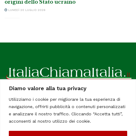
origini dello Stato ucraino
LUNEDÌ 20 LUGLIO 2026
Diamo valore alla tua privacy
ItaliaChiamaItalia, il TUO quotidiano online preferito.
Utilizziamo i cookie per migliorare la tua esperienza di
Dedicato in particolare a tutti gli italiani residenti all'estero.
navigazione, offrirti pubblicità o contenuti personalizzati
Tutti i diritti sono riservati. Quotidiano online indipendente
e analizzare il nostro traffico. Cliccando “Accetta tutti”,
registrato al Tribunale di Civitavecchia, Sezione Stampa e
acconsenti al nostro utilizzo dei cookie.
Informazione. Reg. No. 12/07, Iscrizione al R.O.C No. 200 26