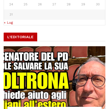
24
25
26
27
28
29
30
31
« Lug
L’EDITORIALE