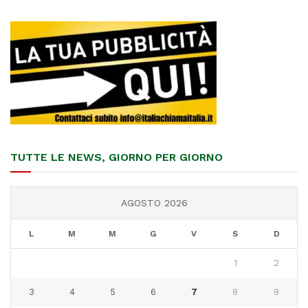
TUTTE LE NEWS, GIORNO PER GIORNO
AGOSTO 2026
L
M
M
G
V
S
D
1
2
3
4
5
6
7
8
9