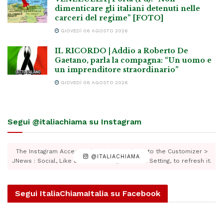
dimenticare gli italiani detenuti nelle
carceri del regime” [FOTO]
GIOVEDÌ 06 AGOSTO 2026
IL RICORDO | Addio a Roberto De
Gaetano, parla la compagna: “Un uomo e
un imprenditore straordinario”
GIOVEDÌ 06 AGOSTO 2026
Segui @italiachiama su Instagram
The Instagram Access Token is expired, Go to the Customizer >
@ITALIACHIAMA
JNews : Social, Like & View > Instagram Feed Setting, to refresh it.
Segui ItaliaChiamaItalia su Facebook