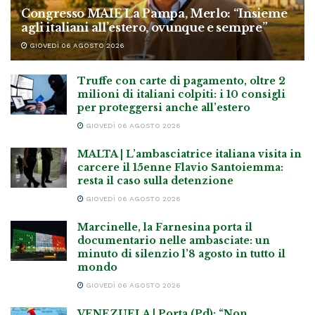
Congresso MAIE La Pampa, Merlo: “Insieme
agli italiani all’estero, ovunque e sempre”
GIOVEDÌ 06 AGOSTO 2026
Truffe con carte di pagamento, oltre 2
milioni di italiani colpiti: i 10 consigli
per proteggersi anche all’estero
GIOVEDÌ 06 AGOSTO 2026
MALTA | L’ambasciatrice italiana visita in
carcere il 15enne Flavio Santoiemma:
resta il caso sulla detenzione
GIOVEDÌ 06 AGOSTO 2026
Marcinelle, la Farnesina porta il
documentario nelle ambasciate: un
minuto di silenzio l’8 agosto in tutto il
mondo
GIOVEDÌ 06 AGOSTO 2026
VENEZUELA | Porta (Pd): “Non