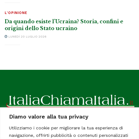
L'OPINIONE
Da quando esiste l’Ucraina? Storia, confini e
origini dello Stato ucraino
LUNEDÌ 20 LUGLIO 2026
Diamo valore alla tua privacy
ItaliaChiamaItalia, il TUO quotidiano online preferito.
Utilizziamo i cookie per migliorare la tua esperienza di
Dedicato in particolare a tutti gli italiani residenti all'estero.
navigazione, offrirti pubblicità o contenuti personalizzati