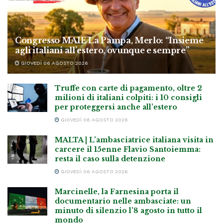
Congresso MAIE La Pampa, Merlo: “Insieme
agli italiani all’estero, ovunque e sempre”
GIOVEDÌ 06 AGOSTO 2026
Truffe con carte di pagamento, oltre 2
milioni di italiani colpiti: i 10 consigli
per proteggersi anche all’estero
GIOVEDÌ 06 AGOSTO 2026
MALTA | L’ambasciatrice italiana visita in
carcere il 15enne Flavio Santoiemma:
resta il caso sulla detenzione
GIOVEDÌ 06 AGOSTO 2026
Marcinelle, la Farnesina porta il
documentario nelle ambasciate: un
minuto di silenzio l’8 agosto in tutto il
mondo