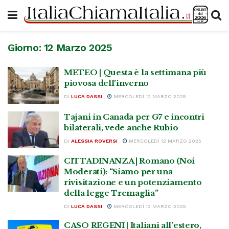
Giorno:
12 Marzo 2025
METEO | Questa è la settimana più
piovosa dell’inverno
DI
LUCA DASSI
MERCOLEDÌ 12 MARZO 2025
Tajani in Canada per G7 e incontri
bilaterali, vede anche Rubio
DI
ALESSIA ROVERSI
MERCOLEDÌ 12 MARZO 2025
CITTADINANZA | Romano (Noi
Moderati): “Siamo per una
rivisitazione e un potenziamento
della legge Tremaglia”
DI
LUCA DASSI
MERCOLEDÌ 12 MARZO 2025
CASO REGENI | Italiani all’estero,