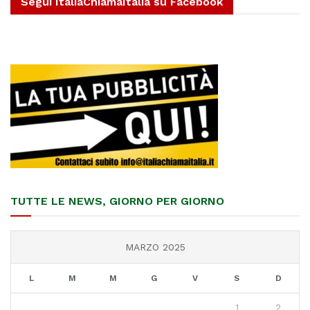
Segui ItaliaChiamaItalia su Facebook
TUTTE LE NEWS, GIORNO PER GIORNO
MARZO 2025
L
M
M
G
V
S
D
1
2