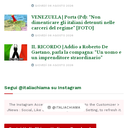
GIOVEDÌ 06 AGOSTO 2026
VENEZUELA | Porta (Pd): “Non
dimenticare gli italiani detenuti nelle
carceri del regime” [FOTO]
GIOVEDÌ 06 AGOSTO 2026
IL RICORDO | Addio a Roberto De
Gaetano, parla la compagna: “Un uomo e
un imprenditore straordinario”
GIOVEDÌ 06 AGOSTO 2026
Segui @italiachiama su Instagram
The Instagram Access Token is expired, Go to the Customizer >
@ITALIACHIAMA
JNews : Social, Like & View > Instagram Feed Setting, to refresh it.