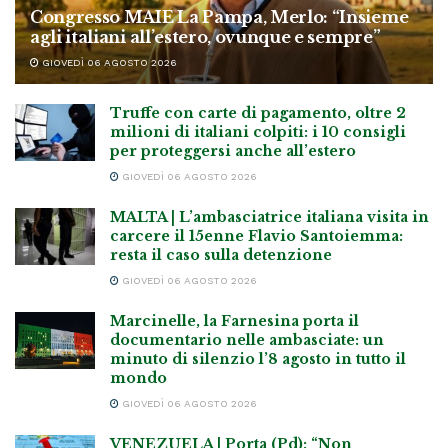
Congresso MAIE La Pampa, Merlo: “Insieme
agli italiani all’estero, ovunque e sempre”
GIOVEDÌ 06 AGOSTO 2026
Truffe con carte di pagamento, oltre 2
milioni di italiani colpiti: i 10 consigli
per proteggersi anche all’estero
GIOVEDÌ 06 AGOSTO 2026
MALTA | L’ambasciatrice italiana visita in
carcere il 15enne Flavio Santoiemma:
resta il caso sulla detenzione
GIOVEDÌ 06 AGOSTO 2026
Marcinelle, la Farnesina porta il
documentario nelle ambasciate: un
minuto di silenzio l’8 agosto in tutto il
mondo
GIOVEDÌ 06 AGOSTO 2026
VENEZUELA | Porta (Pd): “Non