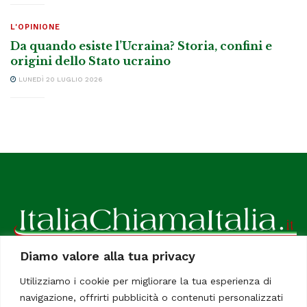
L'OPINIONE
Da quando esiste l’Ucraina? Storia, confini e
origini dello Stato ucraino
LUNEDÌ 20 LUGLIO 2026
Diamo valore alla tua privacy
ItaliaChiamaItalia, il TUO quotidiano online preferito.
Utilizziamo i cookie per migliorare la tua esperienza di
Dedicato in particolare a tutti gli italiani residenti all'estero.
navigazione, offrirti pubblicità o contenuti personalizzati