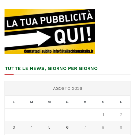
TUTTE LE NEWS, GIORNO PER GIORNO
AGOSTO 2026
L
M
M
G
V
S
D
1
2
3
4
5
6
7
8
9