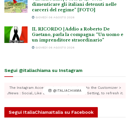
dimenticare gli italiani detenuti nelle
carceri del regime” [FOTO]
GIOVEDÌ 06 AGOSTO 2026
IL RICORDO | Addio a Roberto De
Gaetano, parla la compagna: “Un uomo e
un imprenditore straordinario”
GIOVEDÌ 06 AGOSTO 2026
Segui @italiachiama su Instagram
The Instagram Access Token is expired, Go to the Customizer >
@ITALIACHIAMA
JNews : Social, Like & View > Instagram Feed Setting, to refresh it.
Segui ItaliaChiamaItalia su Facebook