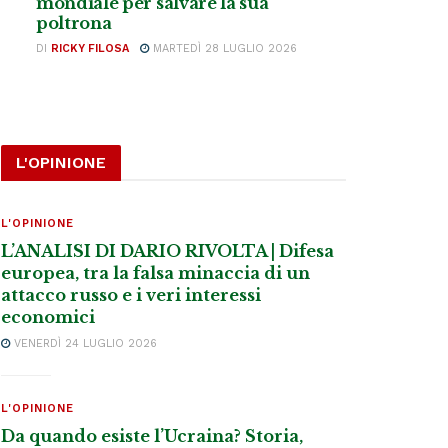
mondiale per salvare la sua
poltrona
DI
RICKY FILOSA
MARTEDÌ 28 LUGLIO 2026
L'OPINIONE
L'OPINIONE
L’ANALISI DI DARIO RIVOLTA | Difesa
europea, tra la falsa minaccia di un
attacco russo e i veri interessi
economici
VENERDÌ 24 LUGLIO 2026
L'OPINIONE
Da quando esiste l’Ucraina? Storia,