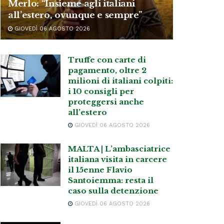
Merlo: “Insieme agli italiani
all’estero, ovunque e sempre”
GIOVEDÌ 06 AGOSTO 2026
Truffe con carte di
pagamento, oltre 2
milioni di italiani colpiti:
i 10 consigli per
proteggersi anche
all’estero
GIOVEDÌ 06 AGOSTO 2026
MALTA | L’ambasciatrice
italiana visita in carcere
il 15enne Flavio
Santoiemma: resta il
caso sulla detenzione
GIOVEDÌ 06 AGOSTO 2026