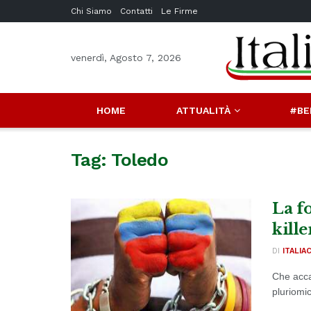
Chi Siamo
Contatti
Le Firme
venerdì, Agosto 7, 2026
HOME
ATTUALITÀ
#BE
Tag:
Toledo
La f
kill
DI
ITALIA
Che acca
pluriomi