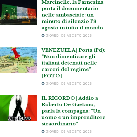
Marcinelle, la Farnesina
porta il documentario
nelle ambasciate: un
minuto di silenzio l’8
agosto in tutto il mondo
GIOVEDÌ 06 AGOSTO 2026
VENEZUELA | Porta (Pd):
“Non dimenticare gli
italiani detenuti nelle
carceri del regime”
[FOTO]
GIOVEDÌ 06 AGOSTO 2026
IL RICORDO | Addio a
Roberto De Gaetano,
parla la compagna: “Un
uomo e un imprenditore
straordinario”
GIOVEDÌ 06 AGOSTO 2026