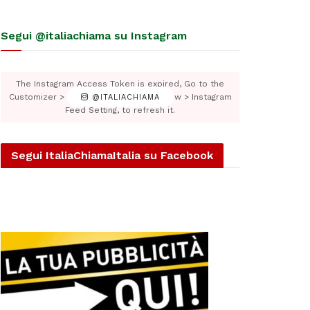
Segui @italiachiama su Instagram
The Instagram Access Token is expired, Go to the
Customizer > JNews : Social, Like & View > Instagram
@ITALIACHIAMA
Feed Setting, to refresh it.
Segui ItaliaChiamaItalia su Facebook